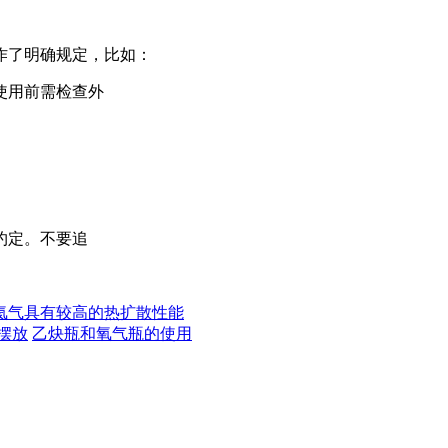
作了明确规定，比如：
使用前需检查外
约定。不要追
氦气具有较高的热扩散性能
摆放
乙炔瓶和氧气瓶的使用