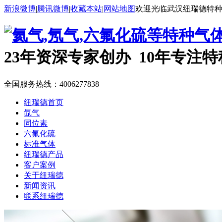
新浪微博
|
腾讯微博
|
收藏本站
|
网站地图
欢迎光临武汉纽瑞德特
23年资深专家创办 10年专注
全国服务热线：
4006277838
纽瑞德首页
氙气
同位素
六氟化硫
标准气体
纽瑞德产品
客户案例
关于纽瑞德
新闻资讯
联系纽瑞德