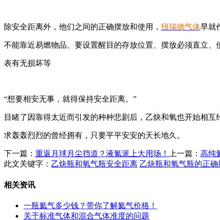
除安全距离外，他们之间的正确摆放和使用，
纽瑞德气体
早就
不能靠近易燃物品、要设置醒目的存放位置、摆放必须直立、
表有无损坏等
“想要相安无事，就得保持安全距离。”
目睹了因靠得太近而引发的种种悲剧后，乙炔和氧也开始相互
求轰轰烈烈的曾经拥有，只要平平安安的天长地久。
下一篇：
重返月球月尘挡道？液氮派上大用场！
上一篇：
高纯
此文关键字：
乙炔瓶和氧气瓶安全距离
乙炔瓶和氧气瓶的正确
相关资讯
一瓶氦气多少钱？带你了解氦气价格！
关于标准气体和混合气体准度的问题