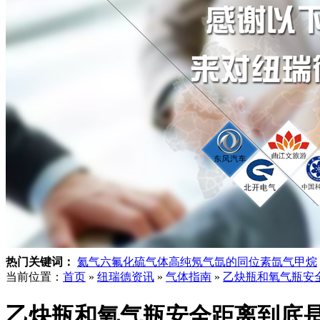
热门关键词：
氦气
六氟化硫气体
高纯氖气
氙的同位素
氙气
甲烷
当前位置：
首页
»
纽瑞德资讯
»
气体指南
»
乙炔瓶和氧气瓶安
乙炔瓶和氧气瓶安全距离到底