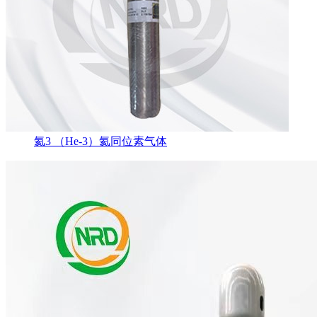
氦3 （He-3）氦同位素气体