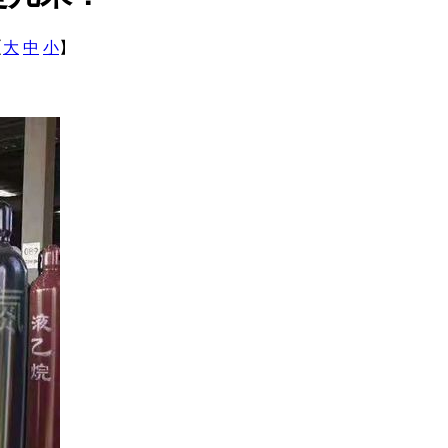
【
大
中
小
】