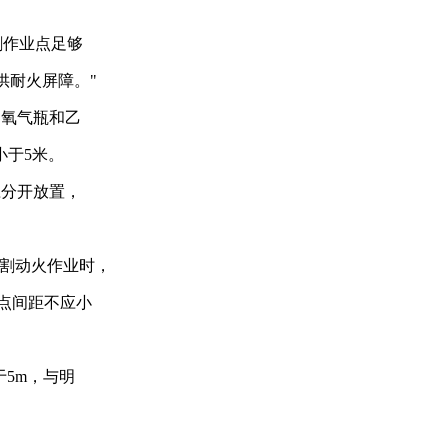
割作业点足
够
供耐火屏障。"
中的氧气瓶和乙
小于5米。
应分开放置，
焊气割动火作业时，
点间距不应小
于5m，与明