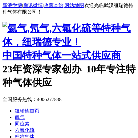
新浪微博
|
腾讯微博
|
收藏本站
|
网站地图
欢迎光临武汉纽瑞德特
种气体有限公司！
中国特种气体一站式供应商
23年资深专家创办 10年专注特
种气体供应
全国服务热线：
4006277838
纽瑞德首页
氙气
同位素
六氟化硫
标准气体