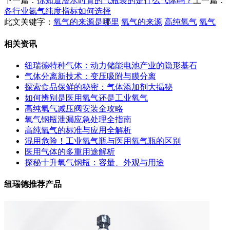
下一篇：
你知道潜水时背的气瓶装的是什么气体吗？
上一篇：
各行业氮气纯度指标如何选择
此文关键字：
氧气的来源是哪里
氧气的来源
高纯氧气
氧气
相关资讯
纽瑞德特种气体：动力储能电池产业的隐形基石
气体分离新技术：变压吸附与膜分离
探索食品保鲜的秘密：气体添加剂大揭秘
如何辨别是医用氧气还是工业氧气
高纯氧气减压阀安装全攻略
氧气钢瓶泄漏应急处理全指南
高纯氧气的标准与应用全解析
混用危险！工业氧气瓶与医用氧气瓶的区别
医用气体的多重用途解析
探秘十升氧气钢瓶：容量、外观与用途
纽瑞德推荐产品