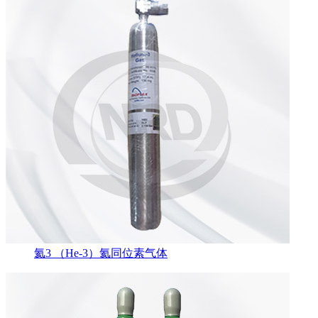
氦3 （He-3）氦同位素气体