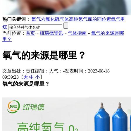
热门关键词：
氦气
六氟化硫气体
高纯氖气
氙的同位素
氙气
甲
烷
当前位置：
首页
»
纽瑞德资讯
»
气体指南
»
氧气的来源是哪
里？
氧气的来源是哪里？
文章出处：
责任编辑：
人气：
-
发表时间：2023-08-18
09:39:23【
大
中
小
】
氧气的来源是哪里？