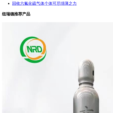
回收六氟化硫气体个体可尽绵薄之力
纽瑞德推荐产品