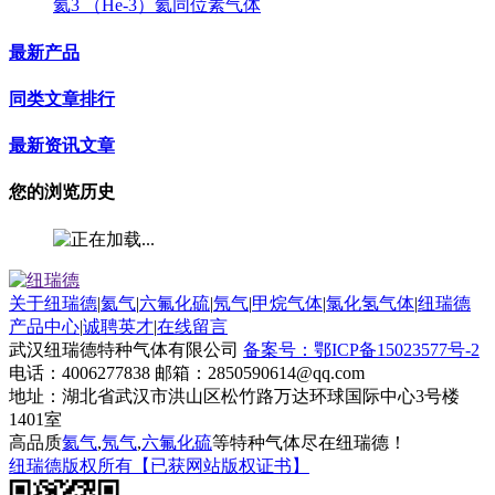
氦3 （He-3）氦同位素气体
最新产品
同类文章排行
最新资讯文章
您的浏览历史
关于纽瑞德
|
氦气
|
六氟化硫
|
氖气
|
甲烷气体
|
氯化氢气体
|
纽瑞德
产品中心
|
诚聘英才
|
在线留言
武汉纽瑞德特种气体有限公司
备案号：鄂ICP备15023577号-2
电话：4006277838 邮箱：2850590614@qq.com
地址：湖北省武汉市洪山区松竹路万达环球国际中心3号楼
1401室
高品质
氦气
,
氖气
,
六氟化硫
等特种气体尽在纽瑞德！
纽瑞德版权所有【已获网站版权证书】