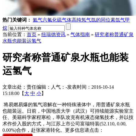
热门关键词：
氦气
六氟化硫气体
高纯氖气
氙的同位素
氙气
甲
烷
当前位置：
首页
»
纽瑞德资讯
»
气体指南
»
研究者称普通矿泉
水瓶也能装运氢气
研究者称普通矿泉水瓶也能装
运氢气
文章出处：
责任编辑：
人气：
-
发表时间：2016-10-14
15:18:00【
大
中
小
】
将易燃易爆的氢气溶解在一种特殊液体中，用普通矿泉水瓶
也能装运。日前，中国地质大学（武汉）可持续能源实验室主
任、美籍科学家程寒松，率队攻克有机液态储氢技术，并以技
术作价入股的方式，与江苏上市公司富瑞特装(52.110, 0.00,
0.00%)合作，赴张家港转化。更多信息请点击：