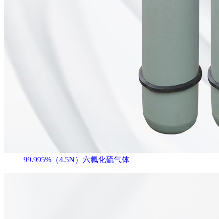
99.995%（4.5N）六氟化硫气体