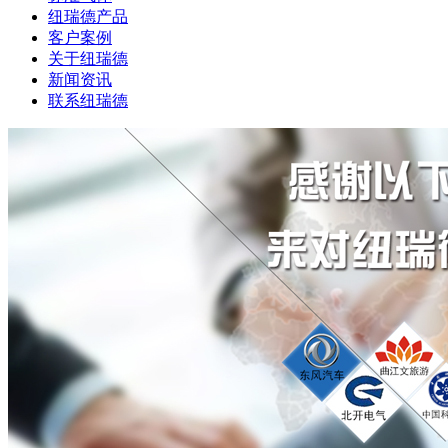
纽瑞德产品
客户案例
关于纽瑞德
新闻资讯
联系纽瑞德