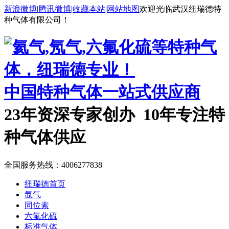
新浪微博
|
腾讯微博
|
收藏本站
|
网站地图
欢迎光临武汉纽瑞德特
种气体有限公司！
中国特种气体一站式供应商
23年资深专家创办 10年专注特
种气体供应
全国服务热线：
4006277838
纽瑞德首页
氙气
同位素
六氟化硫
标准气体