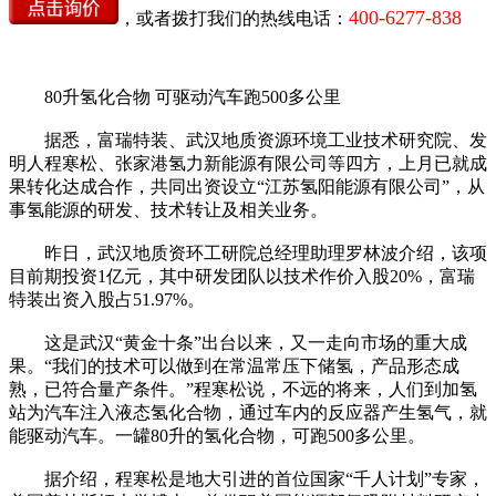
400-6277-838
，或者拨打我们的热线电话：
80升氢化合物 可驱动汽车跑500多公里
据悉，富瑞特装、武汉地质资源环境工业技术研究院、发
明人程寒松、张家港氢力新能源有限公司等四方，上月已就成
果转化达成合作，共同出资设立“江苏氢阳能源有限公司”，从
事氢能源的研发、技术转让及相关业务。
昨日，武汉地质资环工研院总经理助理罗林波介绍，该项
目前期投资1亿元，其中研发团队以技术作价入股20%，富瑞
特装出资入股占51.97%。
这是武汉“黄金十条”出台以来，又一走向市场的重大成
果。“我们的技术可以做到在常温常压下储氢，产品形态成
熟，已符合量产条件。”程寒松说，不远的将来，人们到加氢
站为汽车注入液态氢化合物，通过车内的反应器产生氢气，就
能驱动汽车。一罐80升的氢化合物，可跑500多公里。
据介绍，程寒松是地大引进的首位国家“千人计划”专家，