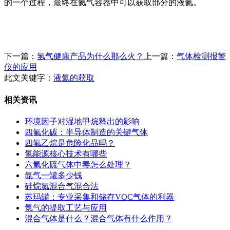
的一个过程，最终在氦气容器中可以获取部分的液氦。
下一篇：
氢气健康产品为什么那么火？
上一篇：
气体检测报警
仪的应用
此文关键字：
液氦的获取
相关资讯
环境因子对湿地甲烷释出的影响
四氟化碳：半导体制造的关键气体
四氟乙烷是危险化品吗？
氢能源核心技术有哪些
六氟化硫气体中毒怎么处理？
氙气一罐多少钱
硅烷氮混合气混合法
苏玛罐：专业采集和储存VOC气体的利器
氪气的提取工艺与应用
混合气体是什么？混合气体有什么作用？