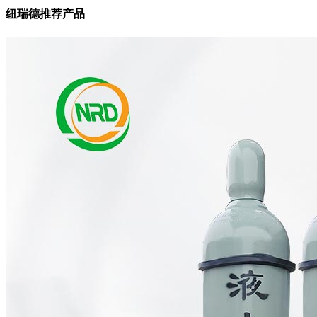
纽瑞德推荐产品