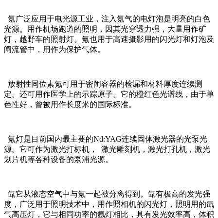
氪广泛应用于电光源工业，注入氪气的电灯泡是明亮的白色
光源。用作机场跑道的照明，因其光穿透力强，大量用作矿
灯，越野车的照射灯。氪也用于高速摄影用的闪光灯和灯泡及
闸流管中，用作为保护气体。
放射性同位素氪可用于密闭容器的检漏和材料厚度连续测
定。还可用作医学上的示踪原子。它的橙红色光谱线，由于单
色性好，曾被用作长度米的国际标准。
氪灯是目前国内最主要的Nd:YAG连续固体激光器的光泵光
源。它可作为激光打标机， 激光雕刻机，激光打孔机，激光
划片机等各种设备的泵浦光源。
氙它从液态空气中与氪一起被分离得到。氙有极高的发光强
度，广泛用于照明技术中，用作照相机的闪光灯，照明用的氙
气高压灯，它与相同功率的氩灯相比，具有发光效率高，体积