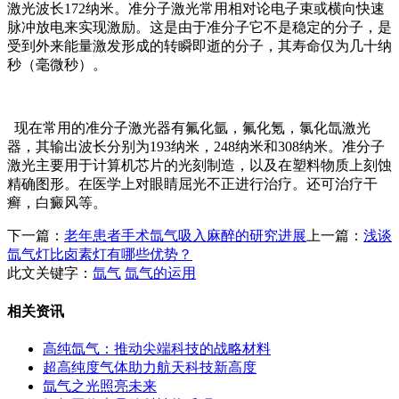
激光波长172纳米。准分子激光常用相对论电子束或横向快速
脉冲放电来实现激励。这是由于准分子它不是稳定的分子，是
受到外来能量激发形成的转瞬即逝的分子，其寿命仅为几十纳
秒（毫微秒）。
现在常用的准分子激光器有氟化氩，氟化氪，氯化氙激光
器，其输出波长分别为193纳米，248纳米和308纳米。准分子
激光主要用于计算机芯片的光刻制造，以及在塑料物质上刻蚀
精确图形。在医学上对眼睛屈光不正进行治疗。还可治疗干
癣，白癜风等。
下一篇：
老年患者手术氙气吸入麻醉的研究进展
上一篇：
浅谈
氙气灯比卤素灯有哪些优势？
此文关键字：
氙气
氙气的运用
相关资讯
高纯氙气：推动尖端科技的战略材料
超高纯度气体助力航天科技新高度
氙气之光照亮未来