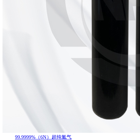
99.9999%（6N）超纯氮气