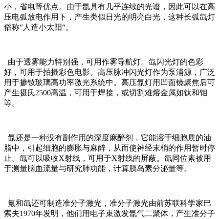
小，省电等优点。由于氙具有几乎连续的光谱，因此可以在高
压电弧放电作用下，产生类似日光的明亮白光，这种长弧氙灯
俗称“人造小太阳“。
由于透雾能力特别强，可用作雾导航灯。氙闪光灯的色彩
好，可用于拍摄彩色电影。高压脉冲闪光灯作为泵浦源，广泛
用于掺钕玻璃高功率激光系统中。高压氙灯用凹面镜聚焦后可
产生摄氏2500高温，可用于焊接，或切割难熔金属如钛和钼
等。
氙还是一种没有副作用的深度麻醉剂，它能溶于细胞质的油
脂中，引起细胞的膨胀与麻醉，从而使神经末梢的作用暂时停
止。氙可以吸收X射线，可用于X射线的屏蔽。氙同位素被用
于测量脑血流量与研究肺功能，计算胰岛素分泌量等。
氪和氙还可制造准分子激光，准分子激光由前苏联科学家巴
索夫1970年发明，他们用电子束激发氙气二聚体，产生准分子