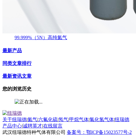
99.999%（5N）高纯氦气
最新产品
同类文章排行
最新资讯文章
您的浏览历史
关于纽瑞德
|
氦气
|
六氟化硫
|
氖气
|
甲烷气体
|
氯化氢气体
|
纽瑞德
产品中心
|
诚聘英才
|
在线留言
武汉纽瑞德特种气体有限公司
备案号：鄂ICP备15023577号-2