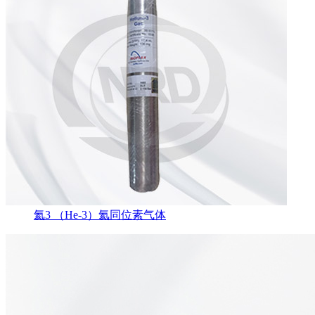
氦3 （He-3）氦同位素气体