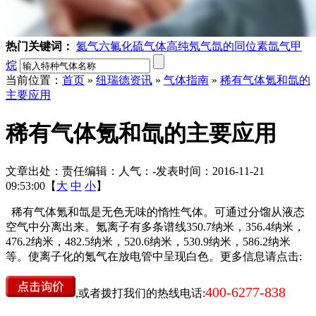
热门关键词：
氦气
六氟化硫气体
高纯氖气
氙的同位素
氙气
甲
烷
当前位置：
首页
»
纽瑞德资讯
»
气体指南
»
稀有气体氪和氙的
主要应用
稀有气体氪和氙的主要应用
文章出处：
责任编辑：
人气：
-
发表时间：2016-11-21
09:53:00【
大
中
小
】
稀有气体氪和氙是无色无味的惰性气体。可通过分馏从液态
空气中分离出来。氪离子有多条谱线350.7纳米，356.4纳米，
476.2纳米，482.5纳米，520.6纳米，530.9纳米，586.2纳米
等。使离子化的氪气在放电管中呈现白色。更多信息请点击:
400-6277-838
,或者拨打我们的热线电话: