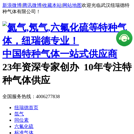
新浪微博
|
腾讯微博
|
收藏本站
|
网站地图
欢迎光临武汉纽瑞德特
种气体有限公司！
中国特种气体一站式供应商
23年资深专家创办 10年专注特
种气体供应
全国服务热线：
4006277838
纽瑞德首页
氙气
同位素
六氟化硫
标准气体