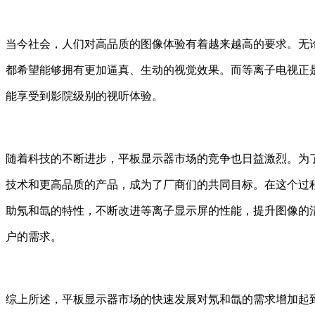
当今社会，人们对高品质的图像体验有着越来越高的要求。无
都希望能够拥有更加逼真、生动的视觉效果。而等离子电视正
能享受到影院级别的视听体验。
随着科技的不断进步，平板显示器市场的竞争也日益激烈。为
技术和更高品质的产品，成为了厂商们的共同目标。在这个过
助氖和氙的特性，不断改进等离子显示屏的性能，提升图像的
户的需求。
综上所述，平板显示器市场的快速发展对氖和氙的需求增加起