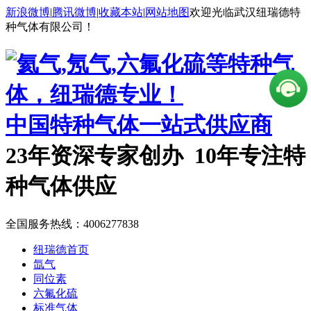
新浪微博
|
腾讯微博
|
收藏本站
|
网站地图
欢迎光临武汉纽瑞德特
种气体有限公司！
中国特种气体一站式供应商
23年资深专家创办 10年专注特
种气体供应
全国服务热线：
4006277838
纽瑞德首页
氙气
同位素
六氟化硫
标准气体