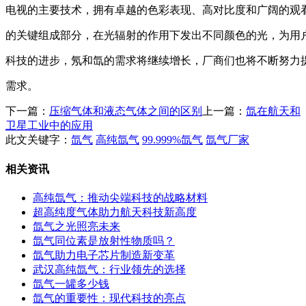
电视的主要技术，拥有卓越的色彩表现、高对比度和广阔的观
的关键组成部分，在光辐射的作用下发出不同颜色的光，为用
科技的进步，氖和氙的需求将继续增长，厂商们也将不断努力
需求。
下一篇：
压缩气体和液态气体之间的区别
上一篇：
氙在航天和
卫星工业中的应用
此文关键字：
氙气
高纯氙气
99.999%氙气
氙气厂家
相关资讯
高纯氙气：推动尖端科技的战略材料
超高纯度气体助力航天科技新高度
氙气之光照亮未来
氙气同位素是放射性物质吗？
氙气助力电子芯片制造新变革
武汉高纯氙气：行业领先的选择
氙气一罐多少钱
氙气的重要性：现代科技的亮点