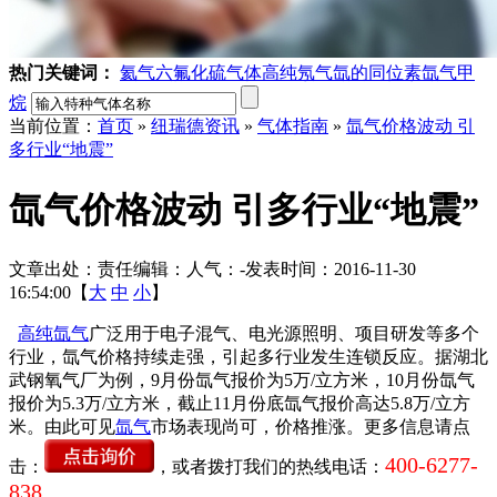
热门关键词：
氦气
六氟化硫气体
高纯氖气
氙的同位素
氙气
甲
烷
当前位置：
首页
»
纽瑞德资讯
»
气体指南
»
氙气价格波动 引
多行业“地震”
氙气价格波动 引多行业“地震”
文章出处：
责任编辑：
人气：
-
发表时间：2016-11-30
16:54:00【
大
中
小
】
高纯氙气
广泛用于电子混气、电光源照明、项目研发等多个
行业，氙气价格持续走强，引起多行业发生连锁反应。据湖北
武钢氧气厂为例，9月份氙气报价为5万/立方米，10月份氙气
报价为5.3万/立方米，截止11月份底氙气报价高达5.8万/立方
米。由此可见
氙气
市场表现尚可，价格推涨。更多信息请点
400-6277-
击：
，或者拨打我们的热线电话：
838