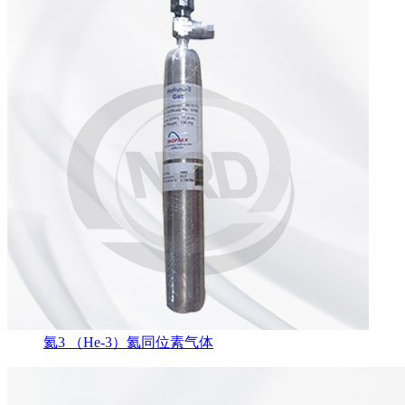
氦3 （He-3）氦同位素气体