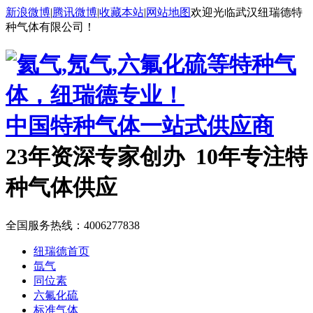
新浪微博
|
腾讯微博
|
收藏本站
|
网站地图
欢迎光临武汉纽瑞德特
种气体有限公司！
中国特种气体一站式供应商
23年资深专家创办 10年专注特
种气体供应
全国服务热线：
4006277838
纽瑞德首页
氙气
同位素
六氟化硫
标准气体