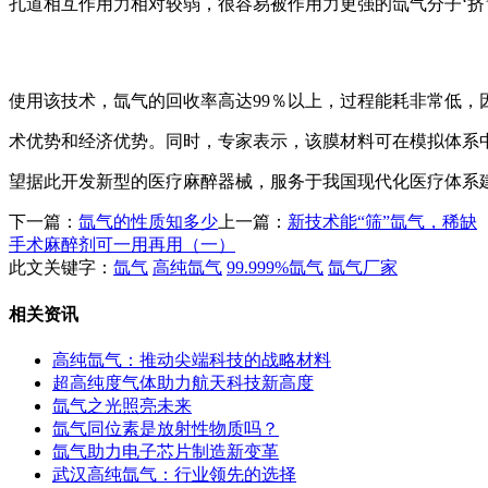
孔道相互作用力相对较弱，很容易被作用力更强的氙气分子‘挤
使用该技术，氙气的回收率高达99％以上，过程能耗非常低，
术优势和经济优势。同时，专家表示，该膜材料可在模拟体系中
望据此开发新型的医疗麻醉器械，服务于我国现代化医疗体系
下一篇：
氙气的性质知多少
上一篇：
新技术能“筛”氙气，稀缺
手术麻醉剂可一用再用（一）
此文关键字：
氙气
高纯氙气
99.999%氙气
氙气厂家
相关资讯
高纯氙气：推动尖端科技的战略材料
超高纯度气体助力航天科技新高度
氙气之光照亮未来
氙气同位素是放射性物质吗？
氙气助力电子芯片制造新变革
武汉高纯氙气：行业领先的选择