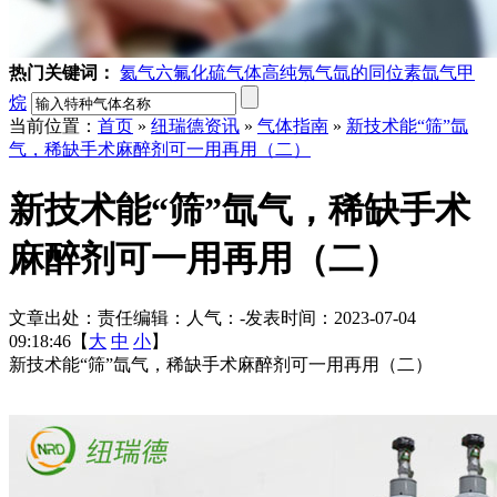
热门关键词：
氦气
六氟化硫气体
高纯氖气
氙的同位素
氙气
甲
烷
当前位置：
首页
»
纽瑞德资讯
»
气体指南
»
新技术能“筛”氙
气，稀缺手术麻醉剂可一用再用（二）
新技术能“筛”氙气，稀缺手术
麻醉剂可一用再用（二）
文章出处：
责任编辑：
人气：
-
发表时间：2023-07-04
09:18:46【
大
中
小
】
新技术能“筛”氙气，稀缺手术麻醉剂可一用再用（二）