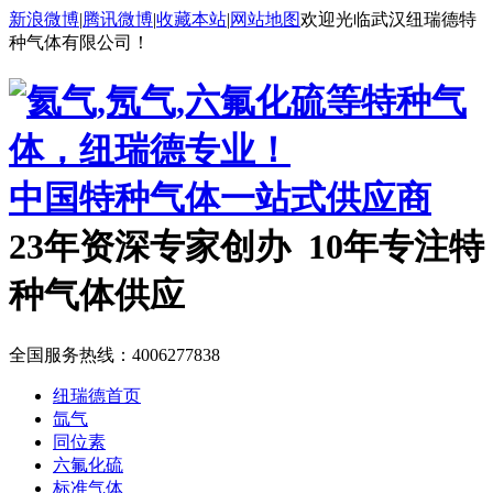
新浪微博
|
腾讯微博
|
收藏本站
|
网站地图
欢迎光临武汉纽瑞德特
种气体有限公司！
中国特种气体一站式供应商
23年资深专家创办 10年专注特
种气体供应
全国服务热线：
4006277838
纽瑞德首页
氙气
同位素
六氟化硫
标准气体