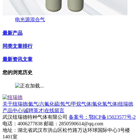
电光源混合气
最新产品
同类文章排行
最新资讯文章
您的浏览历史
关于纽瑞德
|
氦气
|
六氟化硫
|
氖气
|
甲烷气体
|
氯化氢气体
|
纽瑞德
产品中心
|
诚聘英才
|
在线留言
武汉纽瑞德特种气体有限公司
备案号：鄂ICP备15023577号-2
电话：4006277838 邮箱：2850590614@qq.com
地址：湖北省武汉市洪山区松竹路万达环球国际中心3号楼
1401室