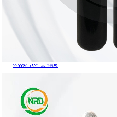
99.999%（5N）高纯氮气