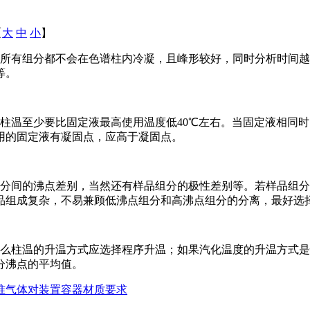
【
大
中
小
】
所有组分都不会在色谱柱内冷凝，且峰形较好，同时分析时间越
等。
柱温至少要比固定液最高使用温度低40℃左右。当固定液相同
用的固定液有凝固点，应高于凝固点。
分间的沸点差别，当然还有样品组分的极性差别等。若样品组分
品组成复杂，不易兼顾低沸点组分和高沸点组分的分离，最好选
么柱温的升温方式应选择程序升温；如果汽化温度的升温方式是
分沸点的平均值。
准气体对装置容器材质要求