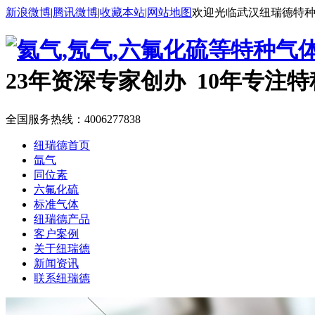
新浪微博
|
腾讯微博
|
收藏本站
|
网站地图
欢迎光临武汉纽瑞德特
23年资深专家创办 10年专注
全国服务热线：
4006277838
纽瑞德首页
氙气
同位素
六氟化硫
标准气体
纽瑞德产品
客户案例
关于纽瑞德
新闻资讯
联系纽瑞德