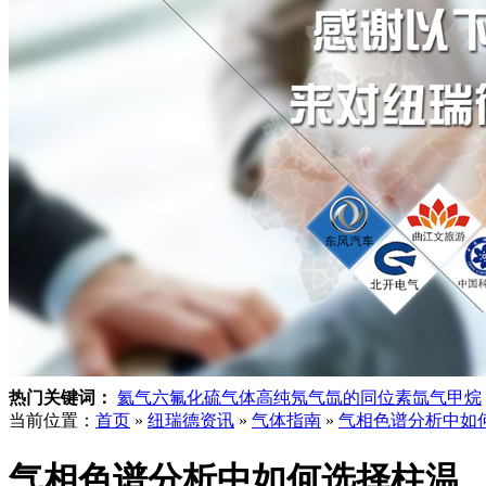
热门关键词：
氦气
六氟化硫气体
高纯氖气
氙的同位素
氙气
甲烷
当前位置：
首页
»
纽瑞德资讯
»
气体指南
»
气相色谱分析中如
气相色谱分析中如何选择柱温