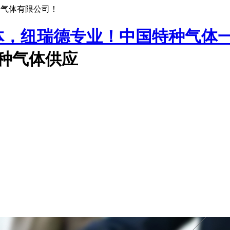
种气体有限公司！
中国特种气体
特种气体供应