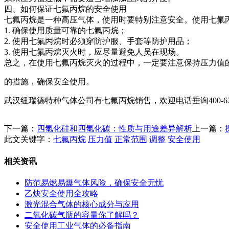
四、如何保证七氟丙烷的安全使用
七氟丙烷是一种高压气体，使用时要特别注意安全。使用七氟
1. 确保使用质量可靠的七氟丙烷；
2. 使用七氟丙烷时必须穿防护服、手套等防护用品；
3. 使用七氟丙烷灭火时，应尽量避免人员在现场。
总之，在使用七氟丙烷灭火的过程中，一定要注意保持压力值
的措施，确保安全使用。
武汉纽瑞德特种气体公司有七氟丙烷销售，欢迎电话垂询400-6277
下一篇：
四氯化硅和四氯化碳：性质与用途差异解析
上一篇：
此文关键字：
七氟丙烷
压力值
正常范围
调整
安全使用
相关资讯
防范易燃易爆气体风险，确保安全无忧
乙炔安全使用全攻略
激光混合气体的核心成分与应用
二氧化碳气瓶的容量你了解吗？
安全使用工业气体的必备指南