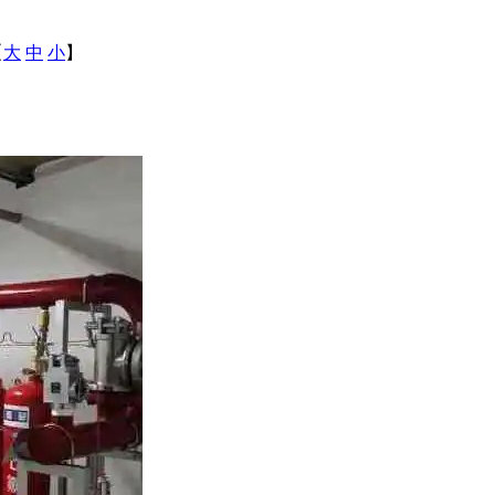
【
大
中
小
】