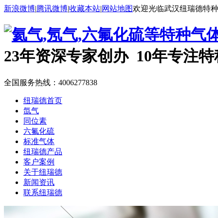
新浪微博
|
腾讯微博
|
收藏本站
|
网站地图
欢迎光临武汉纽瑞德特
23年资深专家创办 10年专注
全国服务热线：
4006277838
纽瑞德首页
氙气
同位素
六氟化硫
标准气体
纽瑞德产品
客户案例
关于纽瑞德
新闻资讯
联系纽瑞德