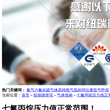
热门关键词：
氦气
六氟化硫气体
高纯氖气
氙的同位素
氙气
甲烷
当前位置：
首页
»
纽瑞德资讯
»
气体指南
»
七氟丙烷压力值正
七氟丙烷压力值正常范围！