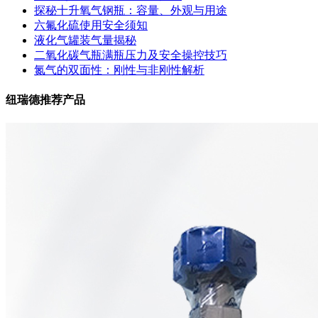
探秘十升氧气钢瓶：容量、外观与用途
六氟化硫使用安全须知
液化气罐装气量揭秘
二氧化碳气瓶满瓶压力及安全操控技巧
氮气的双面性：刚性与非刚性解析
纽瑞德推荐产品