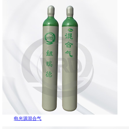
电光源混合气