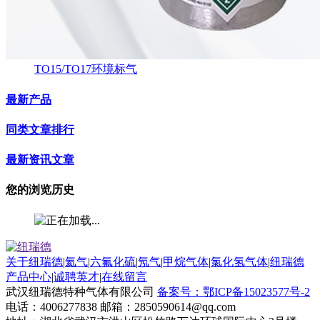
TO15/TO17环境标气
最新产品
同类文章排行
最新资讯文章
您的浏览历史
关于纽瑞德
|
氦气
|
六氟化硫
|
氖气
|
甲烷气体
|
氯化氢气体
|
纽瑞德
产品中心
|
诚聘英才
|
在线留言
武汉纽瑞德特种气体有限公司
备案号：鄂ICP备15023577号-2
电话：4006277838 邮箱：2850590614@qq.com