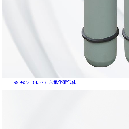
99.995%（4.5N）六氟化硫气体