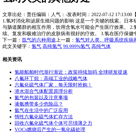
文章出处：
责任编辑：
人气：
-
发表时间：2022-07-12 17:13:00
1.氢对消化和泌尿生殖问题的影响 这是一个关键的线索。日
与肠道菌群的相互作用，饮用含氢水可能会产生医疗效果。 2
续、复发和极难治疗的皮肤病有很好的疗效。 3.氢在医疗保健
下一篇：
氙气的六种用途
上一篇：
氢气对人类、呼吸系统疾病
此文关键字：
氢气
高纯氢气
99.999%氢气
高纯气体
相关资讯
氢能船舶时代渐行渐近：政策持续加码 全球研发提速
八氟环丁烷：高端工业的战略气体
六氟化硫气体厂家，每天限时抢购！
潜水混合气体配置原理分析
氦气的包装以及注意事项
液氨携带多少危险品？
氩气在生活中的广泛应用
惰性六氟化硫气体贮存方法
回收六氟化硫气体个体可尽绵薄之力
VOCs燃烧后产生的一氧化碳处理