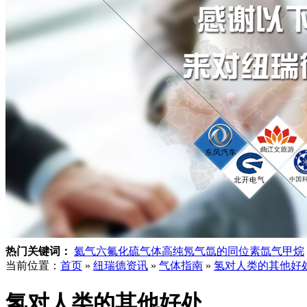
热门关键词：
氦气
六氟化硫气体
高纯氖气
氙的同位素
氙气
甲烷
当前位置：
首页
»
纽瑞德资讯
»
气体指南
»
氢对人类的其他好
氢对人类的其他好处