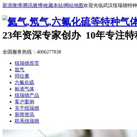
新浪微博
|
腾讯微博
|
收藏本站
|
网站地图
欢迎光临武汉纽瑞德特
23年资深专家创办 10年专注
全国服务热线：
4006277838
纽瑞德首页
氙气
同位素
六氟化硫
标准气体
纽瑞德产品
客户案例
关于纽瑞德
新闻资讯
联系纽瑞德