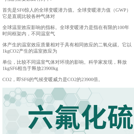
首先是SF6惊人的全球变暖潜力值。全球变暖潜力值（GWP）
它是直观比较各种气体对
全
球温室
效应影响的指标。全球变暖潜力是指在有限的100年
时间框架内，不同温室气
体产
生的温室效应
质量相对于具有相同效应的二氧化碳。它以
1kgCO2产生的温室效应为
单位，
比较不同温室气体
对环境的影响。科学家发现，释放
1kgSF6相当于释放23900kg
CO2，即
SF6的气候变暖威力是
CO2的23900倍。