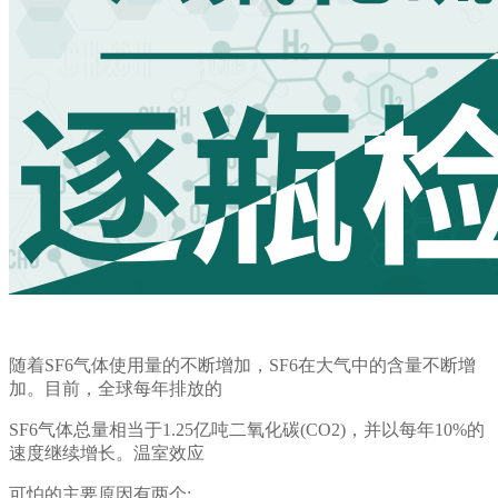
随着SF6气体使用量的不断增加，SF6在大气中的含量不断增
加。目前，全球每年排放的
SF6气体
总量相当于1.25亿吨二氧化碳(CO2)，并以每年10%的
速度继续增长。温室效应
可怕的主要原因有
两个: