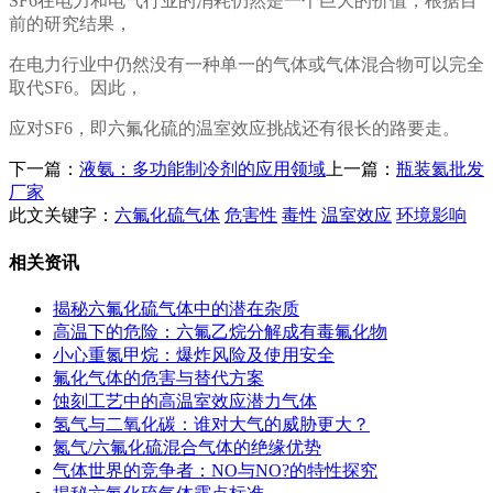
SF6在电力和电气行业的消耗仍然是一个巨大的价值，根据目
前的研究结果，
在电力行业中仍然
没有一种单一的气体或气体混合物可以完全
取代SF6。因此，
应对SF6，即六氟化硫的温室效应
挑战还有很长的路要走
。
下一篇：
液氨：多功能制冷剂的应用领域
上一篇：
瓶装氦批发
厂家
此文关键字：
六氟化硫气体
危害性
毒性
温室效应
环境影响
相关资讯
揭秘六氟化硫气体中的潜在杂质
高温下的危险：六氟乙烷分解成有毒氟化物
小心重氮甲烷：爆炸风险及使用安全
氟化气体的危害与替代方案
蚀刻工艺中的高温室效应潜力气体
氢气与二氧化碳：谁对大气的威胁更大？
氮气/六氟化硫混合气体的绝缘优势
气体世界的竞争者：NO与NO?的特性探究