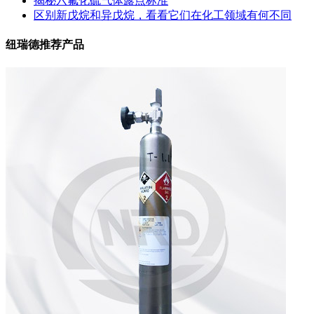
揭秘六氟化硫气体露点标准
区别新戊烷和异戊烷，看看它们在化工领域有何不同
纽瑞德推荐产品