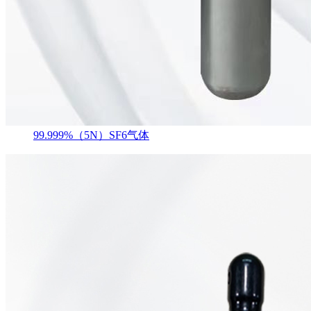
99.999%（5N）SF6气体