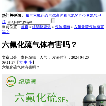
热门关键词：
氦气
六氟化硫气体
高纯氖气
氙的同位素
氙气
甲
烷
当前位置：
首页
»
纽瑞德资讯
»
气体指南
»
六氟化硫气体有害
吗？
六氟化硫气体有害吗？
文章出处：
责任编辑：
人气：
-
发表时间：2024-04-20
09:11:37【
大
中
小
】
六氟化硫气体有害吗？