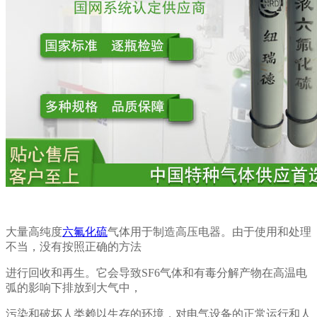
大量高纯度
六氟化硫
气体用于制造高压电器。由于使用和处理
不当，没有按照正确的方法
进行回
收和再生。它会导致SF6气体和有毒分解产物在高温电
弧的影响下排放到大气中，
污染和破坏人
类赖以生存的环境，对电气设备的正常运行和人