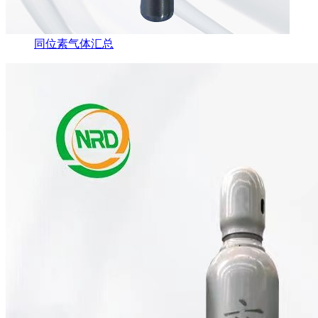
同位素气体汇总