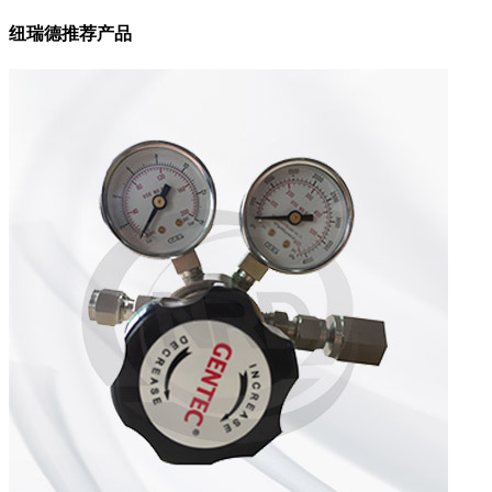
纽瑞德推荐产品