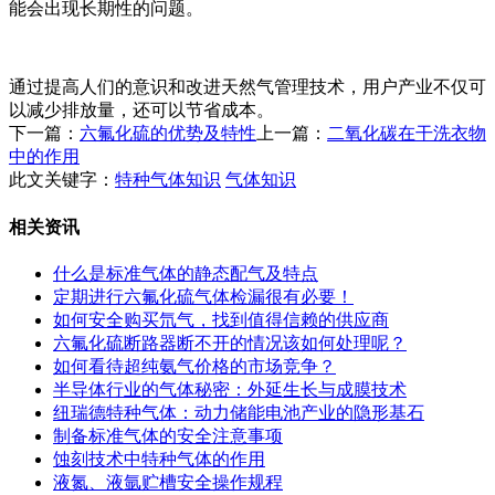
能会出现长期性的问题。
通过提高人们的意识和改进天然气管理技术，用户产业不仅可
以减少排放量，还可以节省成本。
下一篇：
六氟化硫的优势及特性
上一篇：
二氧化碳在干洗衣物
中的作用
此文关键字：
特种气体知识
气体知识
相关资讯
什么是标准气体的静态配气及特点
定期进行六氟化硫气体检漏很有必要！
如何安全购买氘气，找到值得信赖的供应商
六氟化硫断路器断不开的情况该如何处理呢？
如何看待超纯氨气价格的市场竞争？
半导体行业的气体秘密：外延生长与成膜技术
纽瑞德特种气体：动力储能电池产业的隐形基石
制备标准气体的安全注意事项
蚀刻技术中特种气体的作用
液氮、液氩贮槽安全操作规程