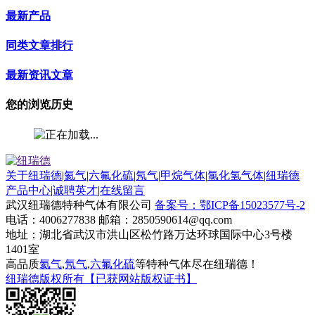
最新产品
同类文章排行
最新资讯文章
您的浏览历史
关于纽瑞德
|
氦气
|
六氟化硫
|
氖气
|
甲烷气体
|
氯化氢气体
|
纽瑞德
产品中心
|
诚聘英才
|
在线留言
武汉纽瑞德特种气体有限公司
备案号：鄂ICP备15023577号-2
电话：4006277838 邮箱：2850590614@qq.com
地址：湖北省武汉市洪山区松竹路万达环球国际中心3号楼
1401室
高品质
氦气
,
氖气
,
六氟化硫
等特种气体尽在纽瑞德！
纽瑞德版权所有【已获网站版权证书】