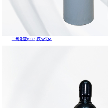
二氧化硫(SO2)标准气体