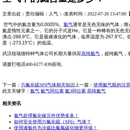
文章出处：
责任编辑：
人气：
-
发表时间：2022-07-26 13:47:00
空气中的氦含量为0.0005%。
氦气
通常是无色无味的气体；熔点-272
氦是惰性元素之一。它的分子式是He。它是一种稀有的无色无味气体
沸点-268.9°C。它是最难液化的气体，临界温度为-267.9
度（-273.15°C）的低温。
武汉纽瑞德特种气体公司长期大量供应
高纯
氦气
，超纯氦气，
请拨
打电话400-6277-838咨询。
下一篇：
六氟化硫SF6气体相关知识
上一篇：
使用氦气瓶的注
此文关键字：
氦气
氦气同位素
氦3同位素
高纯氦气
相关资讯
氯气处理氮化镓元件优势多多！
如何安全使用六氟化硫（SF6）气体？
使用液氨作为冷媒比氟氯碳化物更环保！