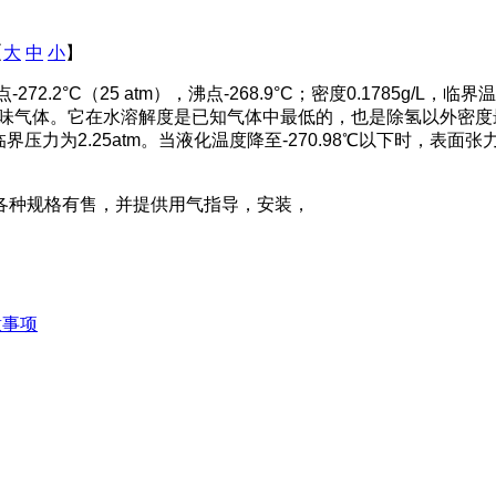
【
大
中
小
】
.2°C（25 atm），沸点-268.9°C；密度0.1785g/L，临界温
。它在水溶解度是已知气体中最低的，也是除氢以外密度最低的气体。
°C。临界压力为2.25atm。当液化温度降至-270.98℃以下
各种规格有售，并提供用气指导，安装，
意事项