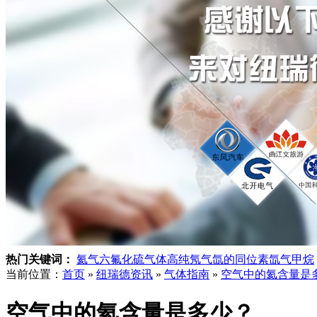
热门关键词：
氦气
六氟化硫气体
高纯氖气
氙的同位素
氙气
甲烷
当前位置：
首页
»
纽瑞德资讯
»
气体指南
»
空气中的氦含量是
空气中的氦含量是多少？