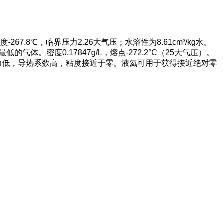
度-267.8℃，临界压力2.26大气压；水溶性为8.61cm³/kg水。
密度0.17847g/L，熔点-272.2°C（25大气压）。
时，表面张力低，导热系数高，粘度接近于零。液氦可用于获得接近绝对零