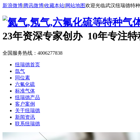
新浪微博
|
腾讯微博
|
收藏本站
|
网站地图
欢迎光临武汉纽瑞德特
23年资深专家创办 10年专注
全国服务热线：
4006277838
纽瑞德首页
氙气
同位素
六氟化硫
标准气体
纽瑞德产品
客户案例
关于纽瑞德
新闻资讯
联系纽瑞德