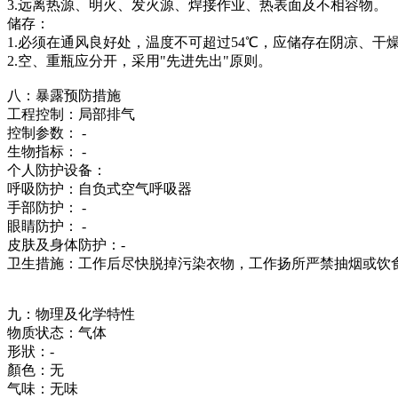
3.远离热源、明火、发火源、焊接作业、热表面及不相容物。
储存：
1.必须在通风良好处，温度不可超过54℃，应储存在阴凉、干
2.空、重瓶应分开，采用"先进先出"原则。
八：暴露预防措施
工程控制：局部排气
控制参数： -
生物指标： -
个人防护设备：
呼吸防护：自负式空气呼吸器
手部防护： -
眼睛防护： -
皮肤及身体防护：-
卫生措施：工作后尽快脱掉污染衣物，工作扬所严禁抽烟或饮
九：物理及化学特性
物质状态：气体
形狀：-
顏色：无
气味：无味