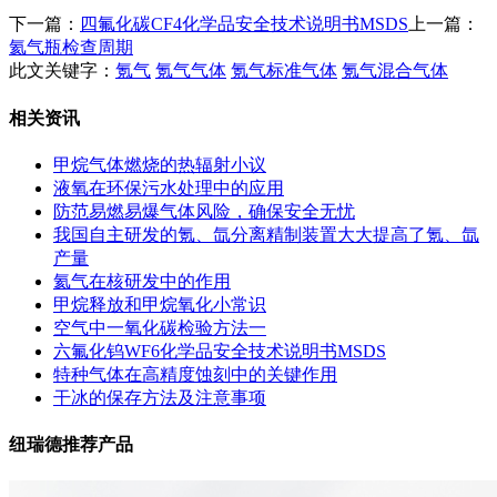
下一篇：
四氟化碳CF4化学品安全技术说明书MSDS
上一篇：
氦气瓶检查周期
此文关键字：
氪气
氪气气体
氪气标准气体
氪气混合气体
相关资讯
甲烷气体燃烧的热辐射小议
液氧在环保污水处理中的应用
防范易燃易爆气体风险，确保安全无忧
我国自主研发的氪、氙分离精制装置大大提高了氪、氙
产量
氦气在核研发中的作用
甲烷释放和甲烷氧化小常识
空气中一氧化碳检验方法一
六氟化钨WF6化学品安全技术说明书MSDS
特种气体在高精度蚀刻中的关键作用
干冰的保存方法及注意事项
纽瑞德推荐产品