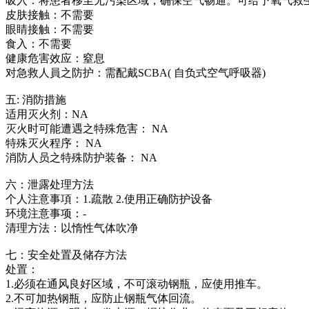
吸入：将患者移至无污染区域，确保空气畅通。可给予氧气救
皮肤接触：不需要
眼睛接触：不需要
食入：不需要
健康危害效应：窒息
对急救人員之防护：需配戴SCBA( 自负式空气呼吸器)
五: 消防措施
适用灭火剂：NA
灭火时可能遭遇之特殊危害： NA
特殊灭火程序： NA
消防人员之特殊防护装备： NA
六：泄露处理方法
个人注意事項：1.疏散 2.使用正确防护设备
环境注意事项：-
清理方法：以惰性气体吹净
七：安全处置及储存方法
处置：
1.必须在通风良好区域，不可滚动钢瓶，应使用推车。
2.不可加热钢瓶，应防止钢瓶气体回流。