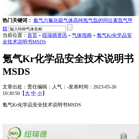
热门关键词：
氦气
六氟化硫气体
高纯氖气
氙的同位素
氙气
甲
烷
当前位置：
首页
»
纽瑞德资讯
»
气体指南
»
氪气Kr化学品安
全技术说明书MSDS
氪气Kr化学品安全技术说明书
MSDS
文章出处：
责任编辑：
人气：
-
发表时间：2023-05-26
10:30:50【
大
中
小
】
氪气Kr化学品安全技术说明书MSDS