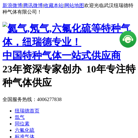
新浪微博
|
腾讯微博
|
收藏本站
|
网站地图
欢迎光临武汉纽瑞德特
种气体有限公司！
中国特种气体一站式供应商
23年资深专家创办 10年专注特
种气体供应
全国服务热线：
4006277838
纽瑞德首页
氙气
同位素
六氟化硫
标准气体