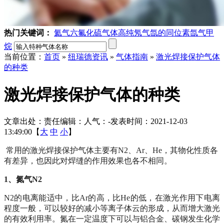
热门关键词：
氦气
六氟化硫气体
高纯氖气
氙的同位素
氙气
甲
烷
当前位置：
首页
»
纽瑞德资讯
»
气体指南
»
激光焊接保护气体
的种类
激光焊接保护气体的种类
文章出处：
责任编辑：
人气：
-
发表时间：2021-12-03
13:49:00【
大
中
小
】
常用的激光焊接保护气体主要有
N2、Ar、He，其物化性质各
有差异，也因此对焊缝的作用效果也各不相同。
1、氮气N2
N2的电离能适中，比Ar的高，比He的低，在激光作用下电离
程度一般，可以较好的减小等离子体云的形成，从而增大激光
的有效利用率。氮在一定温度下可以与铝合金、碳钢发生化学