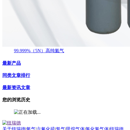
99.999%（5N）高纯氦气
最新产品
同类文章排行
最新资讯文章
您的浏览历史
关于纽瑞德
|
氦气
|
六氟化硫
|
氖气
|
甲烷气体
|
氯化氢气体
|
纽瑞德