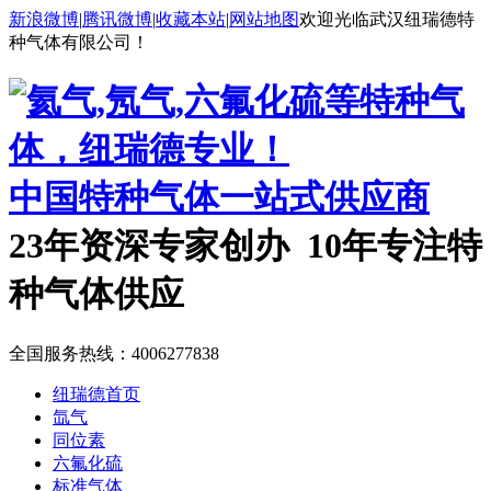
新浪微博
|
腾讯微博
|
收藏本站
|
网站地图
欢迎光临武汉纽瑞德特
种气体有限公司！
中国特种气体一站式供应商
23年资深专家创办 10年专注特
种气体供应
全国服务热线：
4006277838
纽瑞德首页
氙气
同位素
六氟化硫
标准气体