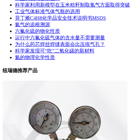
科学家利用新模型在玉米秸秆制取氢气方面取得突破
工业气体标准气体气瓶的选用
异丁烯C4H8化学品安全技术说明书MSDS
氦气的追根溯源
六氟化硫的物化性质
运行中六氟化硫气体的含水量不需要测量
为什么药芯焊丝焊缝表面会出压痕气孔？
科学家发现可“吃”二氧化碳的新材料
氦的物理化学性质
纽瑞德推荐产品