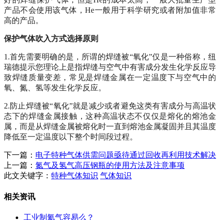
产品不会使用该气体，He一般用于科学研究或者附加值非常
高的产品。
保护气体吹入方式选择原则
1.首先需要明确的是，所谓的焊缝被“氧化”仅是一种俗称，
纽
瑞德
提示您理论上是指焊缝与空气中有害成分发生化学反应导
致焊缝质量变差，常见是焊缝金属在一定温度下与空气中的
氧、氮、氢等发生化学反应。
2.防止焊缝被“氧化”就是减少或者避免这类有害成分与高温状
态下的焊缝金属接触，这种高温状态不仅仅是熔化的熔池金
属，而是从焊缝金属被熔化时一直到熔池金属凝固并且其温度
降低至一定温度以下整个时间段过程。
下一篇：
电子特种气体供需问题亟待通过回收再利用技术解决
上一篇：
氮气及氢气高压钢瓶的使用方法及注意事项
此文关键字：
特种气体知识
气体知识
相关资讯
工业制氦气容易么？