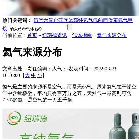
热门关键词：
氦气
六氟化硫气体
高纯氖气
氙的同位素
氙气
甲
烷
当前位置：
首页
»
纽瑞德资讯
»
气体指南
»
氦气来源分布
氦气来源分布
文章出处：
责任编辑：
人气：
-
发表时间：2022-03-23
10:16:00【
大
中
小
】
氦气最主要的来源不是空气，而是天然气。原来氦气在干燥空
气中含量极微，平均只有百万分之五，天然气中最高则可含
7.5%的氦，是空气的一万五千倍。