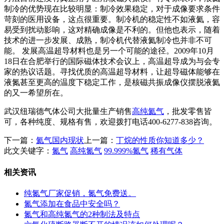
制冷的优势现在比较明显：制冷效果稳定，对于成像要求条件
苛刻的医用设备，这点很重要。制冷机的稳定性不如液氦，容
易受到扰动影响，这对精确成像是不利的。但他也表示，随着
技术的进一步发展、成熟，制冷机代替液氦制冷也并非不可
能。 发展高温超导材料也是另一个可能的途径。2009年10月
18日在合肥举行的国际磁体技术会议上，高温超导成为与会专
家的热议话题。寻找优质的高温超导材料，让超导磁体能够在
液氮甚至更高的温度下稳定工作，是核磁共振成像仪摆脱液氦
的又一希望所在。
武汉纽瑞德气体公司大批量生产销售
高纯
氦气
，批发零售皆
可，各种纯度、规格有售，欢迎拨打电话400-6277-838咨询。
下一篇：
氦气国内现状
上一篇：
丁烷的性质你知道多少？
此文关键字：
氮气
高纯氮气
99.999%氮气
稀有气体
相关资讯
纯氮气厂家促销，氮气免费送。
氮气添加在食品中安全吗？
氮气和高纯氮气的2种制法及特点