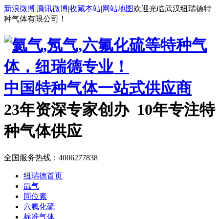
新浪微博
|
腾讯微博
|
收藏本站
|
网站地图
欢迎光临武汉纽瑞德特
种气体有限公司！
中国特种气体一站式供应商
23年资深专家创办 10年专注特
种气体供应
全国服务热线：
4006277838
纽瑞德首页
氙气
同位素
六氟化硫
标准气体