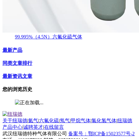
99.995%（4.5N）六氟化硫气体
最新产品
同类文章排行
最新资讯文章
您的浏览历史
关于纽瑞德
|
氦气
|
六氟化硫
|
氖气
|
甲烷气体
|
氯化氢气体
|
纽瑞德
产品中心
|
诚聘英才
|
在线留言
武汉纽瑞德特种气体有限公司
备案号：鄂ICP备15023577号-2