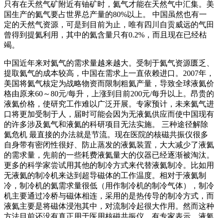
只有在天然气矿附近有铀矿时，氦气才能在天然气中汇集。美
国生产的氦气要占世界总产量的80%以上。 中国虽然也有一
定的天然气资源，可是到目前为止，唯有四川自贡威远的气田
曾得到提氦利用，其中的氦含量只有0.2%，而且现在已经枯
竭。
中国近年来对氦气的需求量越来越大。受制于氦气资源匮乏、
提取氦气的成本较高，中国在需求上一直依赖进口。2007年，
美国将氦气核定为战略物资而限制粗氦产量，导致全球液氦价
格由原来60～80元/每升，上涨到目前200元/每升以上。昂贵的
液氦价格，使研究工作难以广泛开展。专家预计，未来氦气进
口将更加受制于人，届时可能会因为无液氦供应而使中国现有
的许多涉及氦气和液氦的科研项目无法实施。 三种途径解除
氦危机 最直接的办法就是节流。现在医院的核磁共振仪很多
自身带有密闭性很好、防止蒸发的液氦装置，大大减少了液氦
的需求量，先前的一些耗费液氦量大的仪器已经逐渐被淘汰。
更多的科学家尝试用其他的制冷方式来代替液氦制冷。比如用
无液氦的制冷机来达到超导磁体的工作温度。相对于液氦制
冷，制冷机的氦需求量很低（用作制冷机的制冷气体），制冷
机主要通过冷桥与磁体相连，采用的是热传导的制冷方式，而
液氦主要是将磁体浸泡其中，对流制冷起很大作用。然而这种
方法目前还没有真正用于医用核磁共振仪。有专家表示，液氦