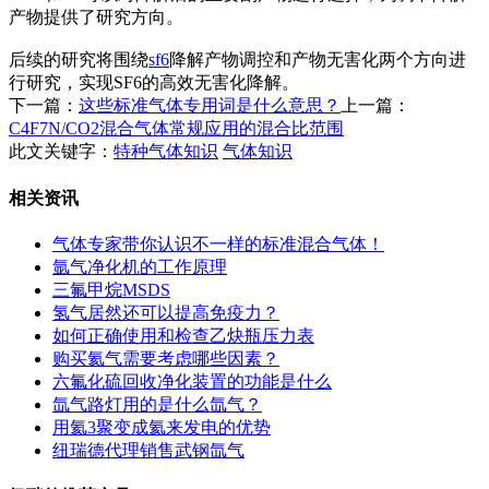
产物提供了研究方向。
后续的研究将围绕
sf6
降解产物调控和产物无害化两个方向进
行研究，实现SF6的高效无害化降解。
下一篇：
这些标准气体专用词是什么意思？
上一篇：
C4F7N/CO2混合气体常规应用的混合比范围
此文关键字：
特种气体知识
气体知识
相关资讯
气体专家带你认识不一样的标准混合气体！
氩气净化机的工作原理
三氟甲烷MSDS
氢气居然还可以提高免疫力？
如何正确使用和检查乙炔瓶压力表
购买氦气需要考虑哪些因素？
六氟化硫回收净化装置的功能是什么
氙气路灯用的是什么氙气？
用氦3聚变成氦来发电的优势
纽瑞德代理销售武钢氙气