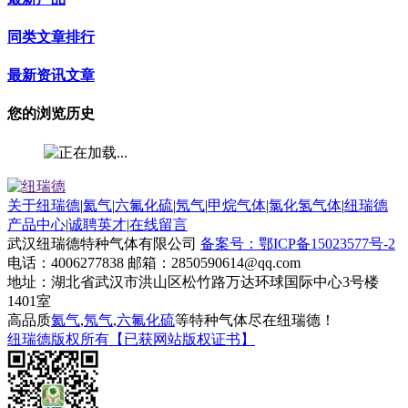
同类文章排行
最新资讯文章
您的浏览历史
关于纽瑞德
|
氦气
|
六氟化硫
|
氖气
|
甲烷气体
|
氯化氢气体
|
纽瑞德
产品中心
|
诚聘英才
|
在线留言
武汉纽瑞德特种气体有限公司
备案号：鄂ICP备15023577号-2
电话：4006277838 邮箱：2850590614@qq.com
地址：湖北省武汉市洪山区松竹路万达环球国际中心3号楼
1401室
高品质
氦气
,
氖气
,
六氟化硫
等特种气体尽在纽瑞德！
纽瑞德版权所有【已获网站版权证书】