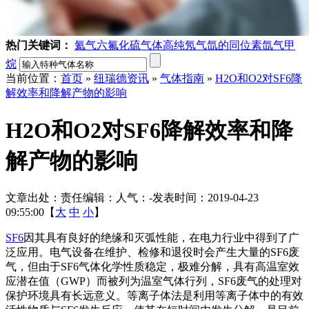
热门关键词：
氦气
六氟化硫气体
高纯氖气
氙的同位素
氙气
甲
烷
当前位置：
首页
»
纽瑞德资讯
»
气体指南
»
H2O和O2对SF6降
解效率和降解产物的影响
H2O和O2对SF6降解效率和降
解产物的影响
文章出处：
责任编辑：
人气：
-
发表时间：2019-04-23
09:55:00【
大
中
小
】
SF6
因其具有良好的绝缘和灭弧性能，在电力行业中得到了广
泛应用。电气设备在维护、检修和退役时会产生大量的SF6废
气，但由于SF6气体化学性质稳定，极难分解，具有高温室效
应潜在值（GWP）而被列为温室气体行列，SF6废气的处理对
保护环境具有长远意义。等离子体法是利用等离子体中的有效