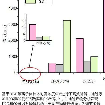
基于DBD等离子体技术对高浓度SF6进行了高效降解，通过添
加H2O和O2使SF6降解率在98%以上，并通过产物分析发现
H2O和O2可以对降解后的主要副产物进行选择，为调节降解