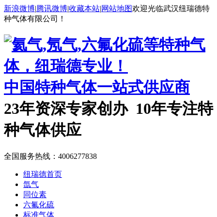
新浪微博
|
腾讯微博
|
收藏本站
|
网站地图
欢迎光临武汉纽瑞德特
种气体有限公司！
中国特种气体一站式供应商
23年资深专家创办 10年专注特
种气体供应
全国服务热线：
4006277838
纽瑞德首页
氙气
同位素
六氟化硫
标准气体