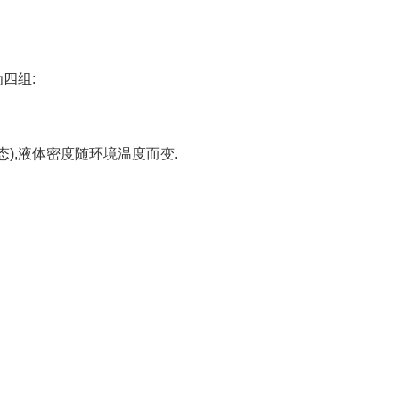
四组:
),液体密度随环境温度而变.