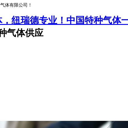
种气体有限公司！
中国特种气体
特种气体供应