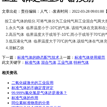
文章出处：
责任编辑：
人气：
-
发表时间：2022-03-28 09:01:00
按工业气体的组分,可将气体分为工业纯气和工业混合气两大类
1.永久气体 临界温度小于-10℃的气体. 该组气体在充装和
2.高压气体 临界温度大于或等于-10℃,而小于或等于70℃的
3.低压液化气体 临界温度大于70℃的气体.该组气体在气体
4.溶解乙炔
下一篇：
标准气体的静态配气技术
上一篇：
标准气体使用规范
此文关键字：
标准气体
混合气体
工业气体
特种气体
相关资讯
二氧化碳激光的工业应用
标准气体的不确定度评定
99.999%氯化氢是气体还是液体？
标准气体的作用
同位素标准物质的分类