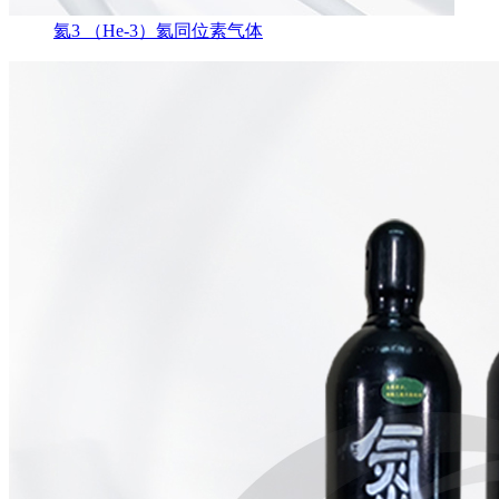
氦3 （He-3）氦同位素气体