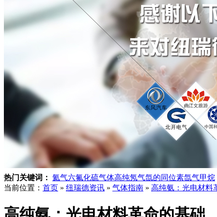
热门关键词：
氦气
六氟化硫气体
高纯氖气
氙的同位素
氙气
甲烷
当前位置：
首页
»
纽瑞德资讯
»
气体指南
»
高纯氨：光电材料
高纯氨：光电材料革命的基础