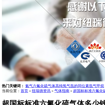
热门关键词：
氦气
六氟化硫气体
高纯氖气
氙的同位素
氙气
甲烷
当前位置：
首页
»
纽瑞德资讯
»
气体指南
»
超国标标准六氟化
超国标标准六氟化硫气体多少