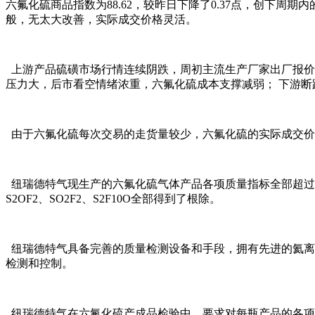
六氟化硫商品指数为88.62，较昨日下降了0.37点，创下周期内
般，无太大改善，实际成交价格灵活。
上游产品硫磺市场行情连续阴跌，周初主流生产厂家出厂报价均价7
压力大，后市看空情绪浓重，六氟化硫成本支撑减弱； 下游
由于六氟化硫每次交易的走货量较少，六氟化硫的实际成交价
纽瑞德特气现生产的六氟化硫气体产品各项质量指标全部超过国标GB/T
S2OF2、SO2F2、S2F10O全部得到了根除。
纽瑞德特气具备完善的质量检测设备和手段，拥有先进的氦离
检测和控制。
纽瑞德特气在六氟化硫产成品检验中，要求对每瓶产品的各项