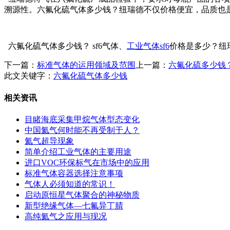
溯源性。六氟化硫气体多少钱？纽瑞德不仅价格便宜，品质也
六氟化硫气体多少钱？ sf6气体、
工业气体sf6
价格是多少？纽瑞
下一篇：
标准气体的运用领域及范围
上一篇：
六氟化硫多少钱
此文关键字：
六氟化硫气体多少钱
相关资讯
目睹海底采集甲烷气体型态变化
中国氦气何时能不再受制于人？
氦气超导现象
简单介绍工业气体的主要用途
进口VOC环保标气在市场中的应用
标准气体容器选择注意事项
气体人必须知道的常识！
启动原恒星气体聚合的神秘物质
新型绝缘气体—七氟异丁腈
高纯氦气之应用与现况