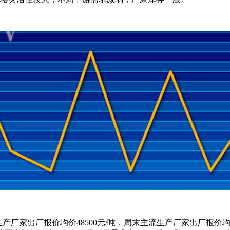
家出厂报价均价48500元/吨，周末主流生产厂家出厂报价均价483