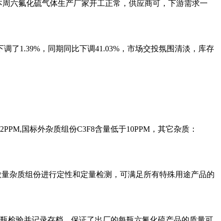
.19%。本周六氟化硫气体生产厂家开工正常，供应商可，下游需求一
了1.39%，同期同比下调41.03%，市场交投氛围清淡，库存
2PPM,国标外杂质组份C3F8含量低于10PPM，其它杂质：
微量杂质组份进行定性和定量检测，可满足所有特殊用途产品的
瓶检验并记录存档，保证了出厂的每瓶六氟化硫产品的质量可