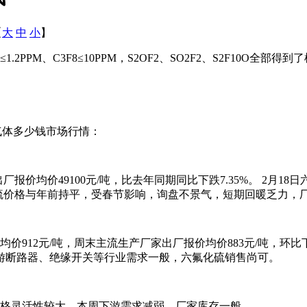
【
大
中
小
】
M、C3F8≤10PPM，S2OF2、SO2F2、S2F10O全部
气体多少钱市场行情：
报价均价49100元/吨，比去年同期同比下跌7.35%。 2月18
5%。六氟化硫价格与年前持平，受春节影响，询盘不景气，短期回暖乏
12元/吨，周末主流生产厂家出厂报价均价883元/吨，环比下调
游断路器、绝缘开关等行业需求一般，六氟化硫销售尚可。
格灵活性较大，本周下游需求减弱，厂家库存一般。