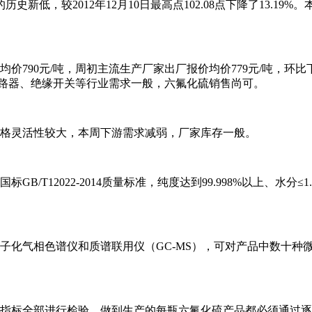
的历史新低，较2012年12月10日最高点102.08点下降了13
90元/吨，周初主流生产厂家出厂报价均价779元/吨，环比下调
断路器、绝缘开关等行业需求一般，六氟化硫销售尚可。
格灵活性较大，本周下游需求减弱，厂家库存一般。
12022-2014质量标准，纯度达到99.998%以上、水分≤1.
子化气相色谱仪和质谱联用仪（GC-MS），可对产品中数十种
指标全部进行检验，做到生产的每瓶六氟化硫产品都必须通过逐