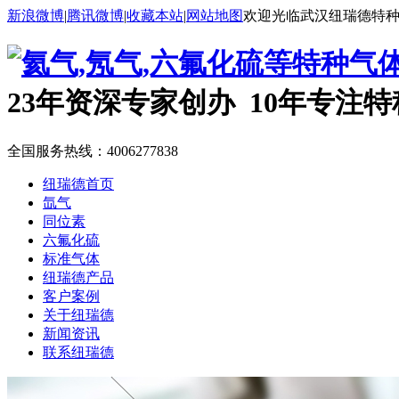
新浪微博
|
腾讯微博
|
收藏本站
|
网站地图
欢迎光临武汉纽瑞德特
23年资深专家创办 10年专注
全国服务热线：
4006277838
纽瑞德首页
氙气
同位素
六氟化硫
标准气体
纽瑞德产品
客户案例
关于纽瑞德
新闻资讯
联系纽瑞德