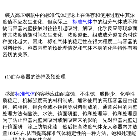
装入高压钢瓶中的标准气体理论上在保存和使用过程中其浓
度值不应发生变化。但实际上，
标准气体
中的组分气体或不纯
物与容器内壁接触时往往引起吸附、解吸、化学反应等现象而
使其浓度值随时间发生变化，浓度越低、组成成分越复杂时这
种变化越大。因此，标准气体的稳定性在很大程度上与容器的
材料物性、容器内壁的预处理情况和气体本身的化学特性有着
密切的关系。
(1)贮存容器的选择及预处理
盛装
标准气体
的容器应由耐腐蚀、不生锈、吸附少、化学性
质稳定、机械强度高的材料制成。通常使用的高压容器是由锰
钢、铬相钢、铝合金或不锈钢等材料制成的。通常采用的内壁
处理方法有酸洗、水洗、镜面研磨、饱和处理等。饱和处理是
为了防止容器内壁因吸附或解吸带来的影响，先对容器内壁进
行镜面研，涂上防氧化漆，然后把高浓度气体充人容器内并放
置10d左右.从而提高标准气体稳定性的一种方法。饱和处理能
大大提高标准气体定性。