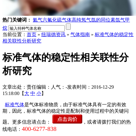
热门关键词：
氦气
六氟化硫气体
高纯氖气
氙的同位素
氙气
甲
烷
当前位置：
首页
»
纽瑞德资讯
»
气体指南
»
标准气体的稳定性
相关联性分析研究
标准气体的稳定性相关联性分
析研究
文章出处：
责任编辑：
人气：
-
发表时间：2016-12-29
15:18:00【
大
中
小
】
标准气体
是气体标准物质，由于标准气体具有一定的有效
期，因此，标准气体的稳定性是配制和使用过程中的关键问
题。更多信息请点击：
，或者请拨打我们的热
400-6277-838
线电话：