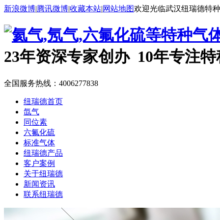
新浪微博
|
腾讯微博
|
收藏本站
|
网站地图
欢迎光临武汉纽瑞德特
23年资深专家创办 10年专注
全国服务热线：
4006277838
纽瑞德首页
氙气
同位素
六氟化硫
标准气体
纽瑞德产品
客户案例
关于纽瑞德
新闻资讯
联系纽瑞德