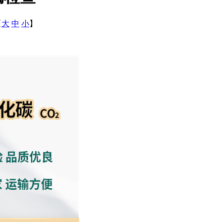
【
大
中
小
】