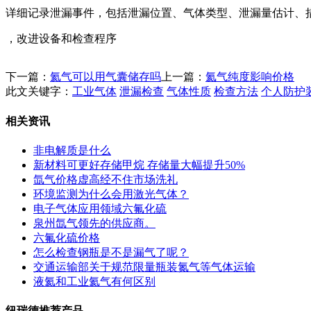
详细记录泄漏事件，包括泄漏位置、气体类型、泄漏量估计、
，改进设备和检查程序
下一篇：
氦气可以用气囊储存吗
上一篇：
氦气纯度影响价格
此文关键字：
工业气体
泄漏检查
气体性质
检查方法
个人防护
相关资讯
非电解质是什么
新材料可更好存储甲烷 存储量大幅提升50%
氙气价格虚高经不住市场洗礼
环境监测为什么会用激光气体？
电子气体应用领域六氟化硫
泉州氙气领先的供应商。
六氟化硫价格
怎么检查钢瓶是不是漏气了呢？
交通运输部关于规范限量瓶装氮气等气体运输
液氦和工业氦气有何区别
纽瑞德推荐产品