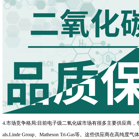
4.市场竞争格局:目前电子级二氧化碳市场有很多主要供应商，包括Air Pro
als.Linde Group、Matheson Tri-Gas等。这些供应商