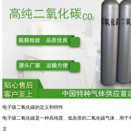
电子级二氧化碳的定义和特性
电子级二氧化碳是一种高纯度、低杂质的二氧化碳气体，用于
主