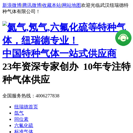
新浪微博
|
腾讯微博
|
收藏本站
|
网站地图
欢迎光临武汉纽瑞德特
种气体有限公司！
中国特种气体一站式供应商
23年资深专家创办 10年专注特
种气体供应
全国服务热线：
4006277838
纽瑞德首页
氙气
同位素
六氟化硫
标准气体