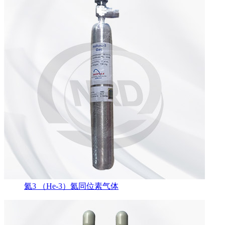
氦3 （He-3）氦同位素气体