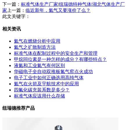
下一篇：
标准气体生产厂家|纽瑞德特种气体|湖北气体生产厂
家
上一篇：
临近新年，氦气又要涨价了么？
此文关键字：
相关资讯
氦气在燃烧分析中应用
氦气之扩散制造方法
标准气体在配制过程中的安全生产和管理
甲烷同位素是一种怎样的成分？有哪些特点？
液氦和工业氦气有何区别
华磁电子全自动双推板氮气窑点火成功
电子工业中如何正确选用高纯气体
氦气在火箭及宇航技术中的应用
四氟化碳充装系数是多少？
标准气体应该用什么存储
纽瑞德推荐产品