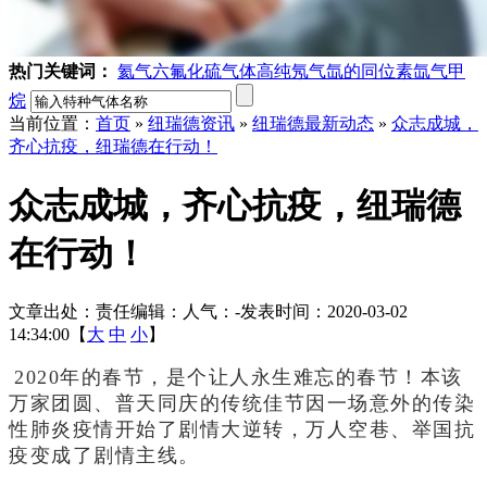
热门关键词：
氦气
六氟化硫气体
高纯氖气
氙的同位素
氙气
甲
烷
当前位置：
首页
»
纽瑞德资讯
»
纽瑞德最新动态
»
众志成城，
齐心抗疫，纽瑞德在行动！
众志成城，齐心抗疫，纽瑞德
在行动！
文章出处：
责任编辑：
人气：
-
发表时间：2020-03-02
14:34:00【
大
中
小
】
2020年的春节，是个让人永生难忘的春节！本该
万家团圆、普天同庆的传统佳节因一场意外的传染
性肺炎疫情开始了剧情大逆转，万人空巷、举国抗
疫变成了剧情主线。