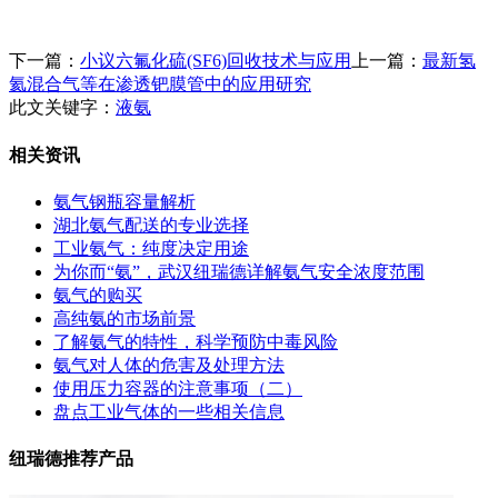
下一篇：
小议六氟化硫(SF6)回收技术与应用
上一篇：
最新氢
氦混合气等在渗透钯膜管中的应用研究
此文关键字：
液氨
相关资讯
氨气钢瓶容量解析
湖北氨气配送的专业选择
工业氨气：纯度决定用途
为你而“氨”，武汉纽瑞德详解氨气安全浓度范围
氨气的购买
高纯氨的市场前景
了解氨气的特性，科学预防中毒风险
氨气对人体的危害及处理方法
使用压力容器的注意事项（二）
盘点工业气体的一些相关信息
纽瑞德推荐产品