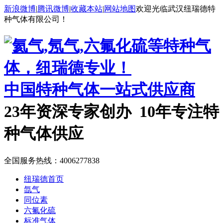
新浪微博
|
腾讯微博
|
收藏本站
|
网站地图
欢迎光临武汉纽瑞德特
种气体有限公司！
中国特种气体一站式供应商
23年资深专家创办 10年专注特
种气体供应
全国服务热线：
4006277838
纽瑞德首页
氙气
同位素
六氟化硫
标准气体