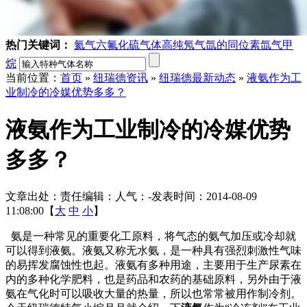
热门关键词：
氦气
六氟化硫气体
高纯氖气
氙的同位素
氙气
甲
烷
当前位置：
首页
»
纽瑞德资讯
»
纽瑞德最新动态
»
液氨作为工
业制冷的冷媒优势多多？
液氨作为工业制冷的冷媒优势
多多？
文章出处：
责任编辑：
人气：
-
发表时间：2014-08-09
11:08:00【
大
中
小
】
氨是一种常见的重要化工原料，将气态的氨气加压或冷却就
可以得到液氨。液氨又称无水氨，是一种具有强烈刺激性气味
的易挥发腐蚀性也起。液氨有多种用途，主要用于生产尿素在
内的多种化学肥料，也是药品和农药的基础原料，另外由于液
氨在气化时可以吸收大量的热量，所以也常常被用作制冷剂。