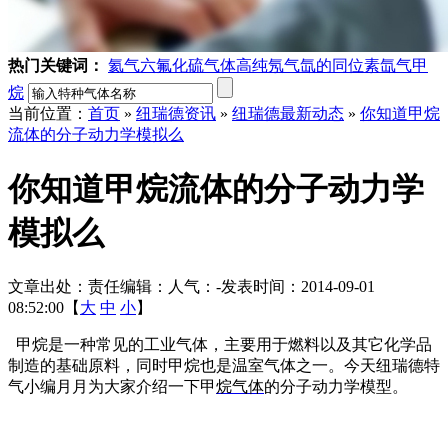
热门关键词：
氦气
六氟化硫气体
高纯氖气
氙的同位素
氙气
甲
烷
当前位置：
首页
»
纽瑞德资讯
»
纽瑞德最新动态
»
你知道甲烷
流体的分子动力学模拟么
你知道甲烷流体的分子动力学
模拟么
文章出处：
责任编辑：
人气：
-
发表时间：2014-09-01
08:52:00【
大
中
小
】
甲烷是一种常见的工业气体，主要用于燃料以及其它化学品
制造的基础原料，同时甲烷也是温室气体之一。今天纽瑞德特
气小编月月为大家介绍一下甲
烷气体
的分子动力学模型。