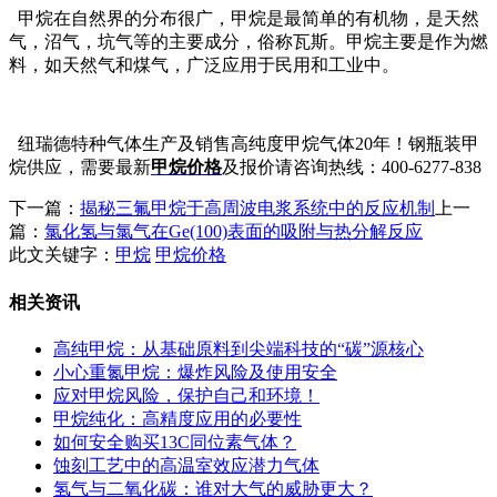
甲烷在自然界的分布很广，甲烷是最简单的有机物，是天然
气，沼气，坑气等的主要成分，俗称瓦斯。甲烷主要是作为燃
料，如天然气和煤气，广泛应用于民用和工业中。
纽瑞德特种气体生产及销售高纯度甲烷气体20年！钢瓶装甲
烷供应，需要最新
甲烷价格
及报价请咨询热线：400-6277-838
下一篇：
揭秘三氟甲烷于高周波电浆系统中的反应机制
上一
篇：
氯化氢与氯气在Ge(100)表面的吸附与热分解反应
此文关键字：
甲烷
甲烷价格
相关资讯
高纯甲烷：从基础原料到尖端科技的“碳”源核心
小心重氮甲烷：爆炸风险及使用安全
应对甲烷风险，保护自己和环境！
甲烷纯化：高精度应用的必要性
如何安全购买13C同位素气体？
蚀刻工艺中的高温室效应潜力气体
氢气与二氧化碳：谁对大气的威胁更大？