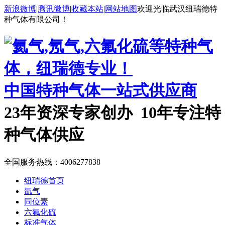
新浪微博
|
腾讯微博
|
收藏本站
|
网站地图
欢迎光临武汉纽瑞德特
种气体有限公司！
中国特种气体一站式供应商
23年资深专家创办 10年专注特
种气体供应
全国服务热线：
4006277838
纽瑞德首页
氙气
同位素
六氟化硫
标准气体