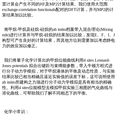
置计算会产生不同的HF及MP2计算结果。我们使用大范围
exchange-correlation functionals配对的DFT计算，并与MP2的计
算结果加以比较。
将甲烷-甲烷及硅烷-硅烷的ab initio档案带入混合理论(Mixing
rule)进行计算并与甲烷-硅烷的结果加以比较，发现E、F、I、J
构型可产生良好的计算结果，而其他方位则需要加以考虑静电
力的效应加以修正。
我们将量子化学计算出的甲烷位能曲线利用4 sites Lennard-
Jones potentials 拟合出键距与束缚能参数，带入牛顿方程式进
行分子动力学模拟，对于甲烷液体的平衡及动态性质，与实验
结果比较已相当精确且逼近实验值的误差下标，这可说明使用
ab initio所建构之力场进行分子动力学模拟是具有相当的精确
性。利用4 sites位能模型去模拟甲烷实验三相图的气化曲线与
溶化曲线，可帮助我们了解不同相态下的平衡。
化学小常识：