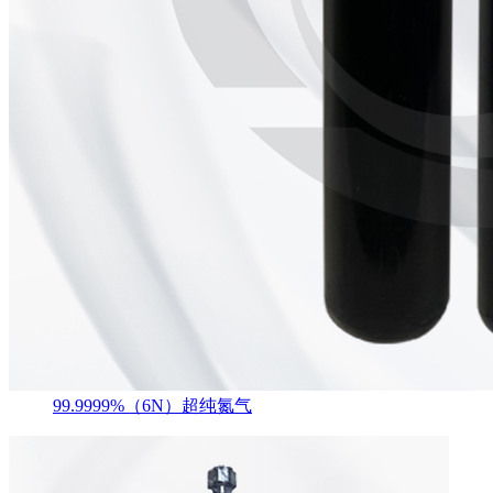
99.9999%（6N）超纯氮气