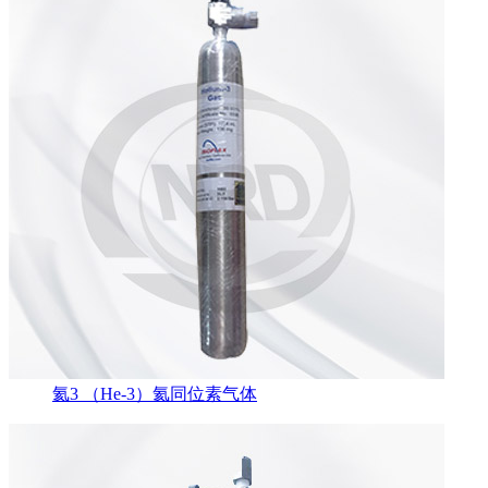
氦3 （He-3）氦同位素气体