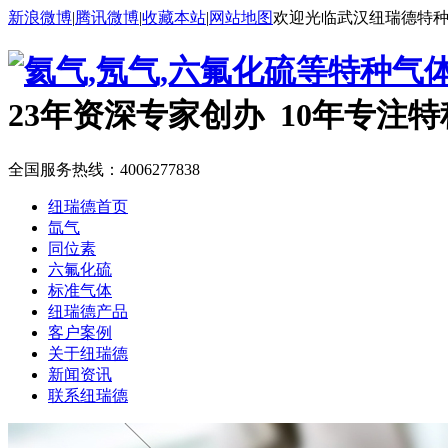
新浪微博
|
腾讯微博
|
收藏本站
|
网站地图
欢迎光临武汉纽瑞德特
23年资深专家创办 10年专注
全国服务热线：
4006277838
纽瑞德首页
氙气
同位素
六氟化硫
标准气体
纽瑞德产品
客户案例
关于纽瑞德
新闻资讯
联系纽瑞德