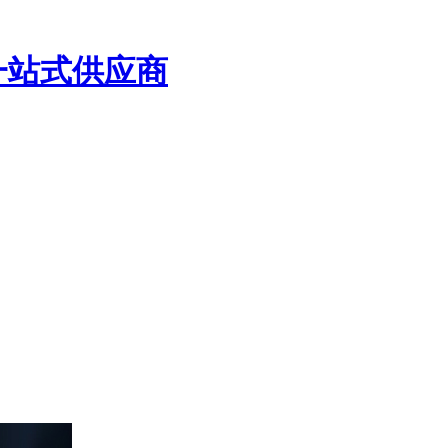
一站式供应商