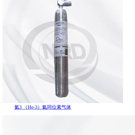
氦3 （He-3）氦同位素气体