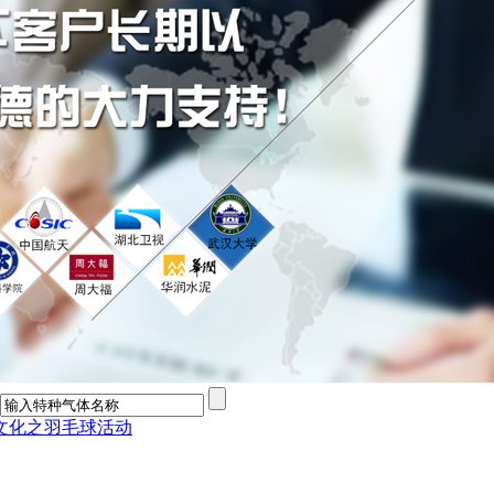
文化之羽毛球活动