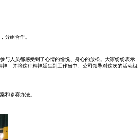
加，分组合作。
参与人员都感受到了心情的愉悦、身心的放松。大家纷纷表示
精神，并将这种精神延生到工作当中。公司领导对这次的活动组
案和参赛办法。