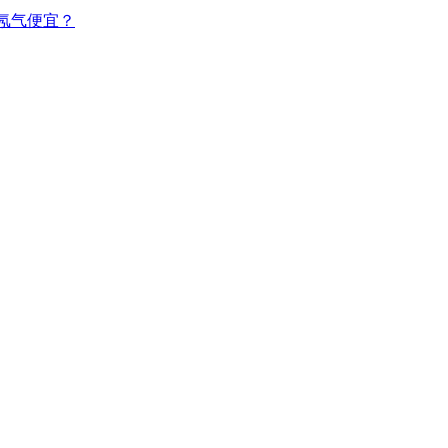
氖气便宜？