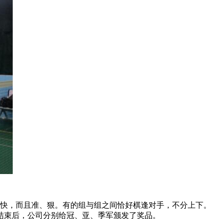
快，而且准、狠。有的组与组之间恰好棋逢对手，不分上下。
结束后，公司分别给冠、亚、季军颁发了奖品。