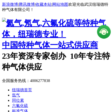
新浪微博
|
腾讯微博
|
收藏本站
|
网站地图
欢迎光临武汉纽瑞德特
种气体有限公司！
中国特种气体一站式供应商
23年资深专家创办 10年专注特
种气体供应
全国服务热线：
4006277838
纽瑞德首页
氙气
同位素
六氟化硫
标准气体