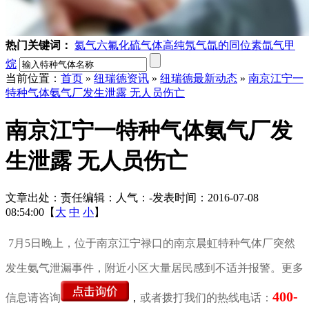
热门关键词：
氦气
六氟化硫气体
高纯氖气
氙的同位素
氙气
甲
烷
当前位置：
首页
»
纽瑞德资讯
»
纽瑞德最新动态
»
南京江宁一
特种气体氨气厂发生泄露 无人员伤亡
南京江宁一特种气体氨气厂发
生泄露 无人员伤亡
文章出处：
责任编辑：
人气：
-
发表时间：2016-07-08
08:54:00【
大
中
小
】
7月5日晚上，位于南京江宁禄口的南京晨虹特种气体厂突然
发生氨气泄漏事件，附近小区大量居民感到不适并报警。更多
400-
信息请咨询
，
或者拨打我们的热线电话：