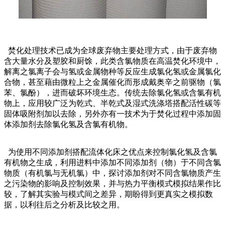
焚化处理技术已成为全球废弃物主要处理方式，由于废弃物
含大量水分及塑胶和厨馀，此类含氯物质在高温焚化环境中，
解离之氯离子会与氢或金属物种等反应生成氯化氢或金属氯化
合物，甚至藉由微粒上之金属催化而形成戴奥辛之前驱物（氯
苯、氯酚），进而破坏环境生态。传统去除氯化氢或含氯有机
物上，应用较广泛为乾式、半乾式及湿式洗涤塔搭配活性碳等
固体吸附剂加以去除，另外亦有一技术为于焚化过程中添加固
体添加剂去除氯化氢及含氯有机物。
为使用不同添加剂搭配流体化床之优点来控制氯化氢及含氯
有机物之生成，利用进料中添加不同添加剂（物）于不同含氯
物质（有机氯与无机氯）中，探讨添加剂对不同含氯物质产生
之污染物的影响及控制效果，并与热力平衡模式模拟结果作比
较，了解其实验与模式间之差异，期盼得到更真实之模拟数
据，以利往后之分析及比较之用。