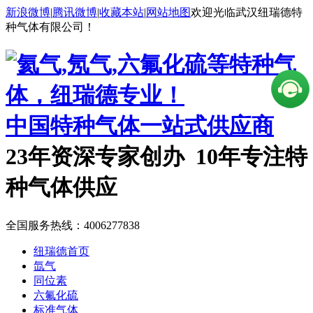
新浪微博
|
腾讯微博
|
收藏本站
|
网站地图
欢迎光临武汉纽瑞德特
种气体有限公司！
中国特种气体一站式供应商
23年资深专家创办 10年专注特
种气体供应
全国服务热线：
4006277838
纽瑞德首页
氙气
同位素
六氟化硫
标准气体