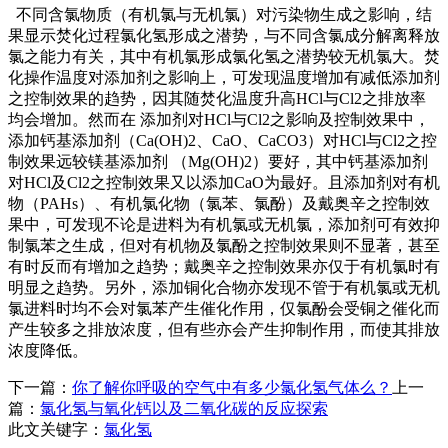
不同含氯物质（有机氯与无机氯）对污染物生成之影响，结
果显示焚化过程氯化氢形成之潜势，与不同含氯成分解离释放
氯之能力有关，其中有机氯形成氯化氢之潜势较无机氯大。焚
化操作温度对添加剂之影响上，可发现温度增加有减低添加剂
之控制效果的趋势，因其随焚化温度升高HCl与Cl2之排放率
均会增加。然而在 添加剂对HCl与Cl2之影响及控制效果中，
添加钙基添加剂（Ca(OH)2、CaO、CaCO3）对HCl与Cl2之控
制效果远较镁基添加剂 （Mg(OH)2）要好，其中钙基添加剂
对HCl及Cl2之控制效果又以添加CaO为最好。且添加剂对有机
物（PAHs）、有机氯化物（氯苯、氯酚）及戴奥辛之控制效
果中，可发现不论是进料为有机氯或无机氯，添加剂可有效抑
制氯苯之生成，但对有机物及氯酚之控制效果则不显著，甚至
有时反而有增加之趋势；戴奥辛之控制效果亦仅于有机氯时有
明显之趋势。另外，添加铜化合物亦发现不管于有机氯或无机
氯进料时均不会对氯苯产生催化作用，仅氯酚会受铜之催化而
产生较多之排放浓度，但有些亦会产生抑制作用，而使其排放
浓度降低。
下一篇：
你了解你呼吸的空气中有多少氯化氢气体么？
上一
篇：
氯化氢与氧化钙以及二氧化碳的反应探索
此文关键字：
氯化氢