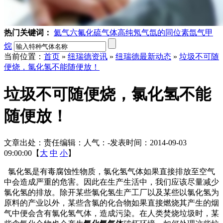
热门关键词：
氦气
六氟化硫气体
高纯氖气
氙的同位素
氙气
甲
烷
当前位置：
首页
»
纽瑞德资讯
»
纽瑞德最新动态
»
垃圾不可随
便烧，氯化氢不能随便放！
垃圾不可随便烧，氯化氢不能
随便放！
文章出处：
责任编辑：
人气：
-
发表时间：2014-09-03
09:00:00【
大
中
小
】
氯化氢是有毒腐蚀性物质，氯化氢气体如果直接排放至空气
中会造成严重的危害。因此在生产生活中，我们应该尽量减少
氯化氢的排放。除开某些氯化氢生产工厂以及某些以氯化氢为
原料的产业以外，某些含氯的化合物如果直接燃烧其产生的烟
气中便会含有氯化氢气体，造成污染。在人类焚烧垃圾时，某