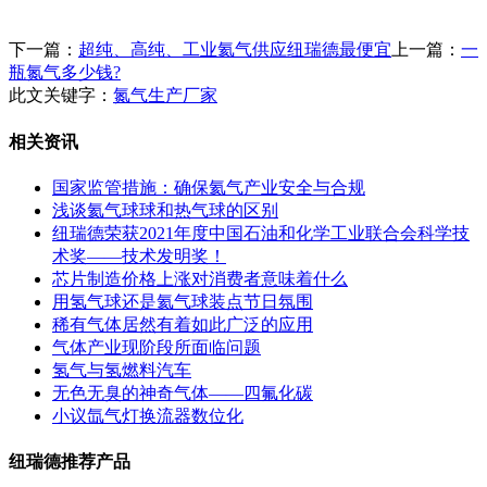
下一篇：
超纯、高纯、工业氦气供应纽瑞德最便宜
上一篇：
一
瓶氮气多少钱?
此文关键字：
氮气生产厂家
相关资讯
国家监管措施：确保氦气产业安全与合规
浅谈氦气球球和热气球的区别
纽瑞德荣获2021年度中国石油和化学工业联合会科学技
术奖——技术发明奖！
芯片制造价格上涨对消费者意味着什么
用氢气球还是氦气球装点节日氛围
稀有气体居然有着如此广泛的应用
气体产业现阶段所面临问题
氢气与氢燃料汽车
无色无臭的神奇气体——四氟化碳
小议氙气灯换流器数位化
纽瑞德推荐产品