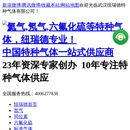
新浪微博
|
腾讯微博
|
收藏本站
|
网站地图
欢迎光临武汉纽瑞德特
种气体有限公司！
中国特种气体一站式供应商
23年资深专家创办 10年专注特
种气体供应
全国服务热线：
4006277838
纽瑞德首页
氙气
同位素
六氟化硫
标准气体