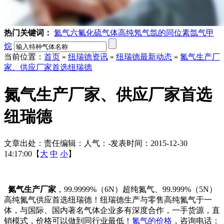
热门关键词：
氦气
六氟化硫气体
高纯氖气
氙的同位素
氙气
甲
烷
当前位置：
首页
»
纽瑞德资讯
»
纽瑞德最新动态
»
氮气生产厂
家、供应厂家首选纽瑞德
氮气生产厂家、供应厂家首选
纽瑞德
文章出处：
责任编辑：
人气：
-
发表时间：2015-12-30
14:17:00【
大
中
小
】
氮气生产厂家
，99.9999%（6N）超纯氮气、99.999%（5N）
高纯氮气供应首选纽瑞德！纽瑞德生产与零售高纯氮气于一
体，与国际、国内著名气体企业多有深度合作，一手货源，直
销模式，价格可以做到同行业最低！
氮气的价格
，咨询电话：