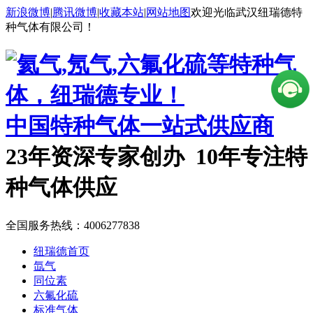
新浪微博
|
腾讯微博
|
收藏本站
|
网站地图
欢迎光临武汉纽瑞德特
种气体有限公司！
中国特种气体一站式供应商
23年资深专家创办 10年专注特
种气体供应
全国服务热线：
4006277838
纽瑞德首页
氙气
同位素
六氟化硫
标准气体