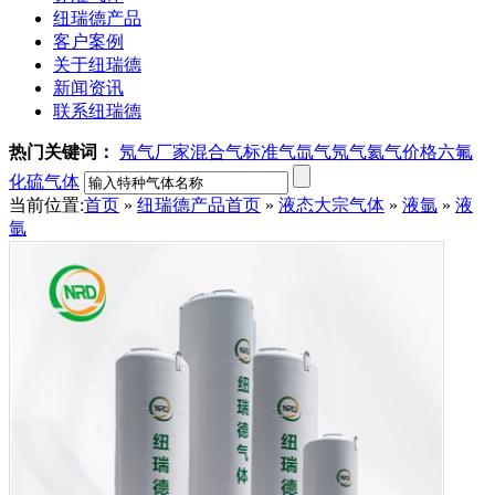
纽瑞德产品
客户案例
关于纽瑞德
新闻资讯
联系纽瑞德
热门关键词：
氖气厂家
混合气
标准气
氙气
氖气
氦气价格
六氟
化硫气体
当前位置:
首页
»
纽瑞德产品
首页
»
液态大宗气体
»
液氩
»
液
氩