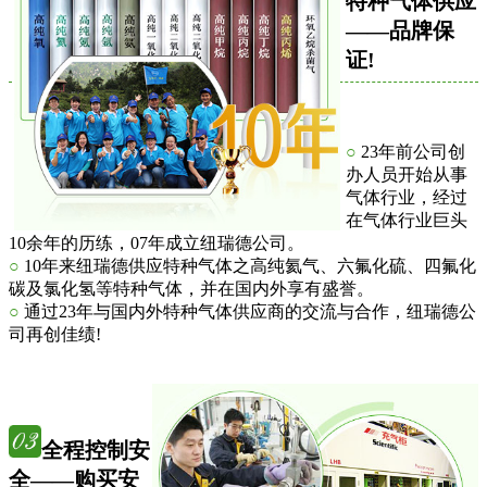
特种气体供应
——品牌保
证!
○
23年前公司创
办人员开始从事
气体行业，经过
在气体行业巨头
10余年的历练，07年成立纽瑞德公司。
○
10年来纽瑞德供应特种气体之高纯氦气、六氟化硫、四氟化
碳及氯化氢等特种气体，并在国内外享有盛誉。
○
通过23年与国内外特种气体供应商的交流与合作，纽瑞德公
司再创佳绩!
全程控制安
全——购买安