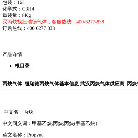
包装：16L
化学式：C3H4
重装量：8Kg
买丙炔找纽瑞德气体，客服热线：400-6277-838
订购热线：
400-6277-838
产品详情
根目录
：
丙炔气体 纽瑞德丙炔气体基本信息 武汉丙炔气体供应商 丙炔
中文名：丙炔
中文同义词：甲基乙炔;丙炔;丙炔(甲基乙炔）
英文名称：Propyne