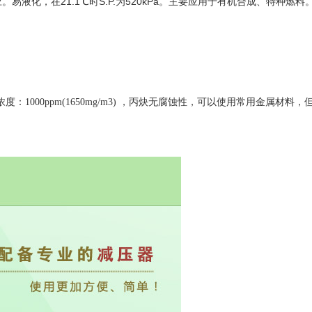
液化，在21.1℃时S.P.为520kPa。主要应用于有机合成、特种燃料
ppm(1650mg/m3) ，
丙炔无腐蚀性，可以使用常用金属材料，但