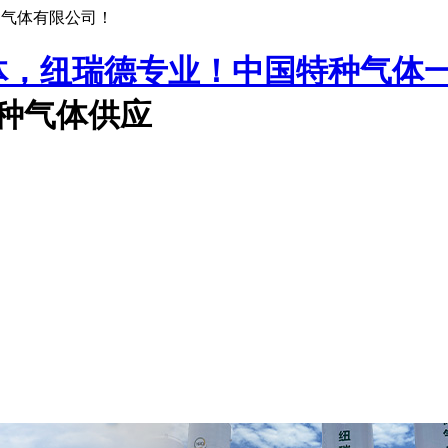
种气体有限公司！
中国特种气体
特种气体供应