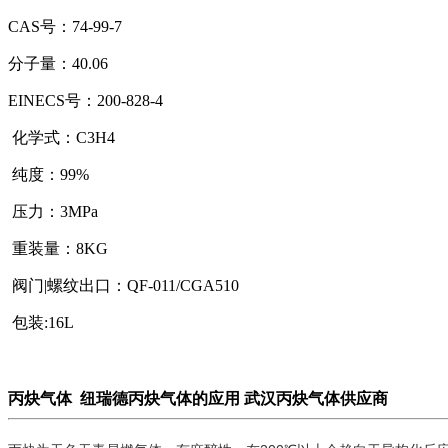
CAS号：74-99-7
分子量：40.06
EINECS号：200-828-4
化学式：C3H4
纯度：99%
压力：3MPa
重装量：8KG
阀门|螺纹出口：QF-011/CGA510
包装:16L
丙炔气体 纽瑞德丙炔气体的应用 武汉丙炔气体供应商