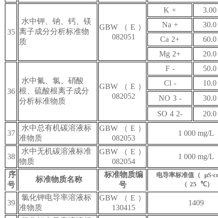
K
+
3.00
水中钾、钠、钙、镁
Na
+
30.0
GBW
（
E
）
离子成分分析标准物
35
082051
Ca
2+
60.0
质
Mg
2+
20.0
F
-
50.0
水中氟、氯、硝酸
Cl
-
10.0
GBW
（
E
）
根、硫酸根离子成分
36
082052
NO
3
-
30.0
分析标准物质
SO
4
2-
20.0
水中总有机碳溶液标
GBW
（
E
）
37
1 000 mg/L
准物质
082053
水中无机碳溶液标准
GBW
（
E
）
38
1 000 mg/L
物质
082054
序
标准物质编
电导率标准值（
μS·c
标准物质名称
号
号
（
25
℃）
氯化钾电导率溶液标
GBW
（
E
）
39
1409
准物质
130415