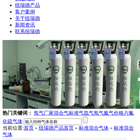
纽瑞德产品
客户案例
关于纽瑞德
新闻资讯
联系纽瑞德
热门关键词：
氖气厂家
混合气
标准气
氙气
氖气
氦气价格
六氟
化硫气体
当前位置:
首页
»
纽瑞德产品
首页
»
标准混合气体
»
标准混合
气体