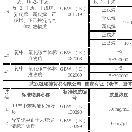
反
-2-
丁烯
烯、顺
-2-
丁烯、
反
-2-
丁烯、正戊烷、
GBW
（
E
）
正戊烷
39
异戊烷、新戊烷、正
061519
异戊烷
戊烯、正己烷混合气
10~
新戊烷
体标准物质
正戊烯
正己烷
10~
1~5
氮中一氧化碳气体标
GBW
（
E
）
40
准物质
082068
5~200000
1~5
氮中二氧化碳气体标
GBW
（
E
）
41
准物质
082069
5~200000
武汉纽瑞德贸易有限公司 国家有证（液体、固
序
标准物质编
标准物质名称
质量浓度
号
号
甲苯中苯溶液标准物
GBW
（
E
）
1
5.0 mg/mL
质
130298
异辛烷中正十六烷溶
GBW
（
E
）
2
100 ng/μL
液标准物质
130299