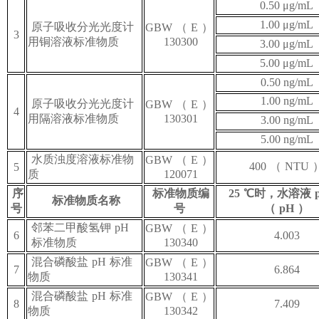
0.50 μg/mL
1.00 μg/mL
原子吸收分光光度计
GBW
（
E
）
3
用铜溶液标准物质
130300
3.00 μg/mL
5.00 μg/mL
0.50 ng/mL
1.00 ng/mL
原子吸收分光光度计
GBW
（
E
）
4
用隔溶液标准物质
130301
3.00 ng/mL
5.00 ng/mL
水质浊度溶液标准物
GBW
（
E
）
400
（
NTU
5
质
120071
序
标准物质编
25
℃时，水溶液
标准物质名称
号
号
（
pH
）
邻苯二甲酸氢钾
pH
GBW
（
E
）
6
4.003
标准物质
130340
混合磷酸盐
pH
标准
GBW
（
E
）
7
6.864
物质
130341
混合磷酸盐
pH
标准
GBW
（
E
）
8
7.409
物质
130342