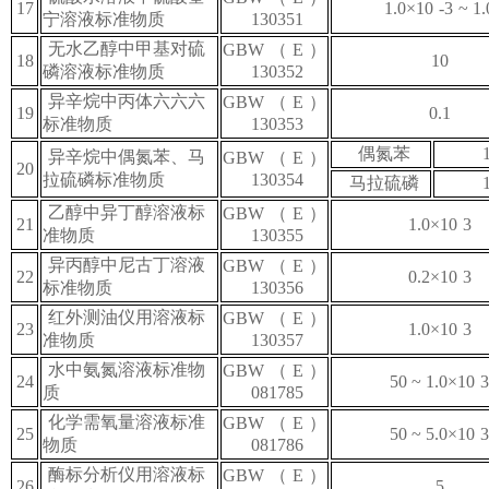
17
1.0×10
-3
~ 1.
宁溶液标准物质
130351
无水乙醇中甲基对硫
GBW
（
E
）
18
10
磷溶液标准物质
130352
异辛烷中丙体六六六
GBW
（
E
）
19
0.1
标准物质
130353
偶氮苯
异辛烷中偶氮苯、马
GBW
（
E
）
20
拉硫磷标准物质
130354
马拉硫磷
乙醇中异丁醇溶液标
GBW
（
E
）
21
1.0×10
3
准物质
130355
异丙醇中尼古丁溶液
GBW
（
E
）
22
0.2×10
3
标准物质
130356
红外测油仪用溶液标
GBW
（
E
）
23
1.0×10
3
准物质
130357
水中氨氮溶液标准物
GBW
（
E
）
24
50 ~ 1.0×10
3
质
081785
化学需氧量溶液标准
GBW
（
E
）
25
50 ~ 5.0×10
3
物质
081786
酶标分析仪用溶液标
GBW
（
E
）
26
5