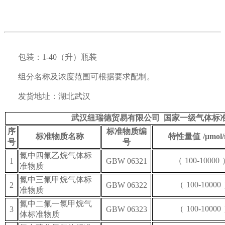
包装：1-40（升）瓶装
组分名称及浓度范围可根据要求配制。
发货地址：湖北武汉
武汉纽瑞德贸易有限公司 国家一级气体标
序
标准物质编
标准物质名称
特性量值
/μmol
号
号
氮中四氟乙烷气体标
（
100-10000
1
GBW 06321
准物质
氮中三氟甲烷气体标
（
100-10000
2
GBW 06322
准物质
氮中二氟一氯甲烷气
（
100-10000
3
GBW 06323
体标准物质