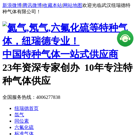
新浪微博
|
腾讯微博
|
收藏本站
|
网站地图
欢迎光临武汉纽瑞德特
种气体有限公司！
中国特种气体一站式供应商
23年资深专家创办 10年专注特
种气体供应
全国服务热线：
4006277838
纽瑞德首页
氙气
同位素
六氟化硫
标准气体