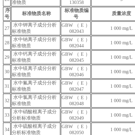
准物质
130358
序
标准物质编
标准物质名称
质量浓度
号
号
水中钾离子成分分析
GBW
（
E
）
27
1 000 mg/L
标准物质
082043
水中钠离子成分分析
GBW
（
E
）
28
1 000 mg/L
标准物质
082044
水中钙离子成分分析
GBW
（
E
）
29
1 000 mg/L
标准物质
082045
水中镁离子成分分析
GBW
（
E
）
30
1 000 mg/L
标准物质
082046
水中氟离子成分分析
GBW
（
E
）
31
1 000 mg/L
标准物质
082047
水中氯离子成分分析
GBW
（
E
）
32
1 000 mg/L
标准物质
082048
水中硝酸根离子成分
GBW
（
E
）
33
1 000 mg/L
分析标准物质
082049
水中硫酸根离子成分
GBW
（
E
）
34
1 000 mg/L
分析标准物质
082050