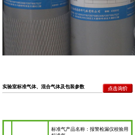
实验室标准气体、混合气体及包装参数
标准气产品名称：报警检漏仪校验用