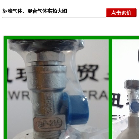
标准气体、混合气体实拍大图