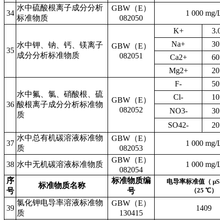
水中硫酸根离子成分分析
GBW
（
E
）
34
1 000 mg/
标准物质
082050
K
+
3.
Na
+
30
水中钾、钠、钙、镁离子
GBW
（
E
）
35
成分分析标准物质
082051
Ca
2+
60
Mg
2+
20
F
-
50
水中氟、氯、硝酸根、硫
Cl
-
10
GBW
（
E
）
36
酸根离子成分分析标准物
082052
NO
3
-
30
质
SO
4
2-
20
水中总有机碳溶液标准物
GBW
（
E
）
37
1 000 mg/
质
082053
GBW
（
E
）
38
水中无机碳溶液标准物质
1 000 mg/
082054
序
标准物质编
电导率标准值（
μS
标准物质名称
号
号
（
25
℃）
氯化钾电导率溶液标准物
GBW
（
E
）
39
1409
质
130415