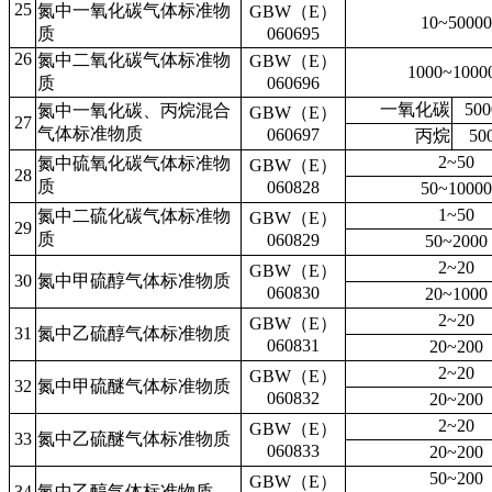
25
氮中一氧化碳气体标准物
GBW（E）
10~50000
质
060695
26
氮中二氧化碳气体标准物
GBW
（
E
）
1000~1000
质
060696
一氧化碳
500
氮中一氧化碳、丙烷混合
GBW（E）
27
气体标准物质
060697
丙烷
50
2~50
氮中硫氧化碳气体标准物
GBW（E）
28
质
060828
50~10000
1~50
氮中二硫化碳气体标准物
GBW（E）
29
质
060829
50~2000
2~20
GBW（E）
30
氮中甲硫醇气体标准物质
060830
20~1000
2~20
GBW（E）
31
氮中乙硫醇气体标准物质
060831
20~200
2~20
GBW（E）
32
氮中甲硫醚气体标准物质
060832
20~200
2~20
GBW（E）
33
氮中乙硫醚气体标准物质
060833
20~200
50~200
GBW（E）
34
氮中乙醇气体标准物质