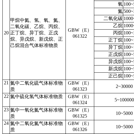
氧
100~
氮
500~
二氧化碳
1000
甲烷中氦、氢、氧、氮、
乙烷
1000
二氧化碳、乙烷、丙烷、
GBW（E）
20
正丁烷、异丁烷、正戊
丙烷
100~
061322
烷、异戊烷、新戊烷、正
正丁烷
100~
己烷混合气体标准物质
异丁烷
100~
正戊烷
100~
异戊烷
100~
新戊烷
100~
正己烷
100~
21
氮中二氧化硫气体标准物
GBW
（
E
）
2~30000
061323
质
22
氮中硫化氢气体标准物质
GBW
（
E
）
5~100000
061324
23
氮中一氧化氮气体标准物
GBW
（
E
）
10~5000
061325
质
24
氮中二氧化氮气体标准物
GBW
（
E
）
10~5000
061326
质