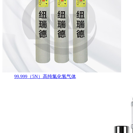
99.999（5N）高纯氯化氢气体