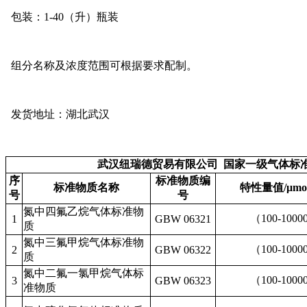
包装：1-40（升）瓶装
组分名称及浓度范围可根据要求配制。
发货地址：湖北武汉
武汉纽瑞德贸易有限公司 国家一级气体标
序
标准物质编
标准物质名称
特性量值
/μmo
号
号
氮中四氟乙烷气体标准物
（
100-1000
1
GBW 06321
质
氮中三氟甲烷气体标准物
（
100-1000
2
GBW 06322
质
氮中二氟一氯甲烷气体标
（
100-1000
3
GBW 06323
准物质