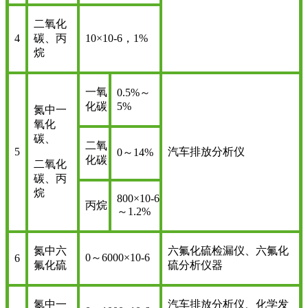
二氧化
4
碳、丙
10×10-6，1%
烷
一氧
0.5%～
化碳
5%
氮中一
氧化
碳、
二氧
5
汽车排放分析仪
0～14%
化碳
二氧化
碳、丙
烷
800×10-6
丙烷
～1.2%
氮中六
六氟化硫检漏仪、六氟化
0～6000×10-6
6
氟化硫
硫分析仪器
氮中一
汽车排放分析仪、化学发