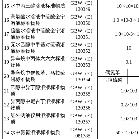
GBW
（
E
）
水中丙三醇溶液标准物质
15
10 ~10×10
130349
高氯酸水溶液中硫酸奎宁
GBW
（
E
）
16
1.0 ×10
-3
~ 
溶液标准物质
130350
硫酸水溶液中硫酸奎宁溶
GBW
（
E
）
17
1.0×10
-3
~ 1
液标准物质
130351
无水乙醇中甲基对硫磷溶
GBW
（
E
）
18
10
液标准物质
130352
异辛烷中丙体六六六标准
GBW
（
E
）
19
0.1
物质
130353
偶氮苯
异辛烷中偶氮苯、马拉硫
GBW
（
E
）
20
磷标准物质
130354
马拉硫磷
乙醇中异丁醇溶液标准物
GBW
（
E
）
21
1.0×10
3
质
130355
异丙醇中尼古丁溶液标准
GBW
（
E
）
22
0.2×10
3
物质
130356
红外测油仪用溶液标准物
GBW
（
E
）
23
1.0×10
3
质
130357
GBW
（
E
）
水中氨氮溶液标准物质
24
50 ~ 1.0×1
081785