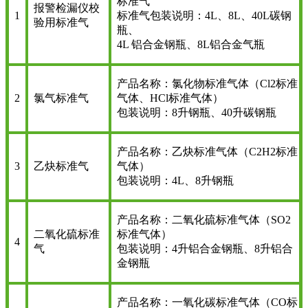
标准气
报警检漏仪校
1
标准气包装说明：4L、8L、40L碳钢
验用标准气
瓶、
4L 铝合金钢瓶、8L铝合金气瓶
产品名称：氯化物标准气体（Cl2标准
2
氯气标准气
气体、HCl标准气体）
包装说明：8升钢瓶、40升碳钢瓶
产品名称：乙炔标准气体（C2H2标准
3
乙炔标准气
气体）
包装说明：4L、8升钢瓶
产品名称：二氧化硫标准气体（SO2
二氧化硫标准
标准气体）
4
气
包装说明：4升铝合金钢瓶、8升铝合
金钢瓶
产品名称：一氧化碳标准气体（CO标