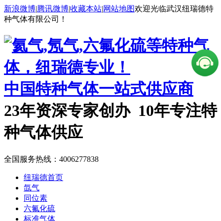
新浪微博
|
腾讯微博
|
收藏本站
|
网站地图
欢迎光临武汉纽瑞德特
种气体有限公司！
中国特种气体一站式供应商
23年资深专家创办 10年专注特
种气体供应
全国服务热线：
4006277838
纽瑞德首页
氙气
同位素
六氟化硫
标准气体