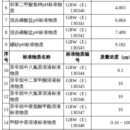
邻苯二甲酸氢钾
pH
标准物
GBW
（
E
）
6
4.003
质
130340
GBW
（
E
）
7
混合磷酸盐
pH
标准物质
6.864
130341
GBW
（
E
）
8
混合磷酸盐
pH
标准物质
7.409
130342
GBW
（
E
）
9
硼砂
pH
标准物质
9.182
130343
序
标准物质编
标准物质名称
质量浓度（
μg
号
号
异辛烷中八氟萘溶液标准
GBW
（
E
）
10
0.1
物质
130344
异辛烷中二苯甲酮溶液标
GBW
（
E
）
11
10
准物质
130345
异辛烷中六氯苯溶液标准
GBW
（
E
）
12
10
物质
130346
异辛烷中硬脂酸甲酯溶液
GBW
（
E
）
13
10
标准物质
130347
GBW
（
E
）
甲醇中萘溶液标准物质
14
0.10 ~ 10
130348