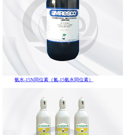
氨水-15N同位素（氮-15氨水同位素）