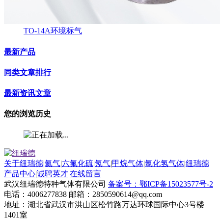
TO-14A环境标气
最新产品
同类文章排行
最新资讯文章
您的浏览历史
关于纽瑞德
|
氦气
|
六氟化硫
|
氖气
|
甲烷气体
|
氯化氢气体
|
纽瑞德
产品中心
|
诚聘英才
|
在线留言
武汉纽瑞德特种气体有限公司
备案号：鄂ICP备15023577号-2
电话：4006277838 邮箱：2850590614@qq.com
地址：湖北省武汉市洪山区松竹路万达环球国际中心3号楼
1401室