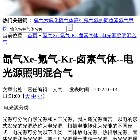
热门关键词：
氦气
六氟化硫气体
高纯氖气
氙的同位素
氙气
甲
烷
当前位置：
首页
»
氙气Xe-氪气-Kr-卤素气体--电光源照明混合
气
氙气Xe-氪气-Kr-卤素气体--电
光源照明混合气
文章出处：
责任编辑：
人气：
-
发表时间：2022-10-13
11:51:00【
大
中
小
】
电光源分类
光源可分为自然光源和人工光源。就人造光源而言，以电的形
式发光的光源统称为电光源。根据电能转化为光能的不同形
式，电光源可分为以下几类：气体放电光源、热辐射光源、固
体光源和激光光源。前三种光源属于非相干光源，激光光源属