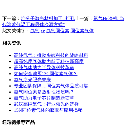
下一篇：
准分子激光材料加工--打孔
上一篇：
氦气He冷机“当
代冰蓄低温工程最佳冷源方式”
此文关键字：
氙气
xe
氙气同位素
同位素气体
相关资讯
高纯氙气：推动尖端科技的战略材料
超高纯度气体助力航天科技新高度
高纯气体助力半导体科技革命
如何安全购买13C同位素气体？
氙气之光照亮未来
专业团队保障，同位素气体品质可靠
氙气同位素是放射性物质吗？
氙气助力电子芯片制造新变革
武汉高纯氙气：行业领先的选择
15N同位素气体的获取与应用揭秘
纽瑞德推荐产品