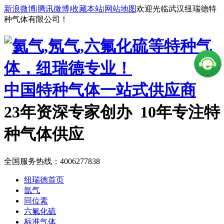
新浪微博
|
腾讯微博
|
收藏本站
|
网站地图
欢迎光临武汉纽瑞德特
种气体有限公司！
中国特种气体一站式供应商
23年资深专家创办 10年专注特
种气体供应
全国服务热线：
4006277838
纽瑞德首页
氙气
同位素
六氟化硫
标准气体