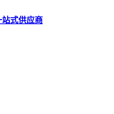
一站式供应商