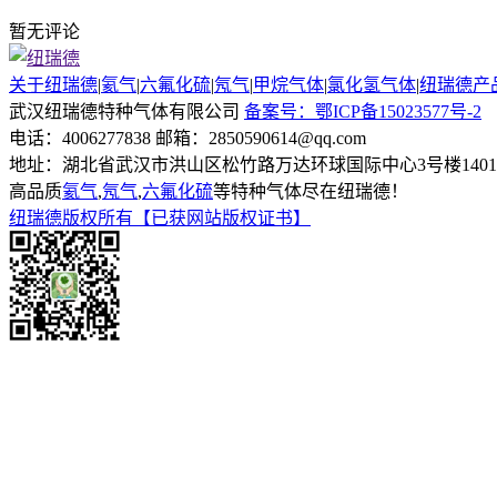
暂无评论
关于纽瑞德
|
氦气
|
六氟化硫
|
氖气
|
甲烷气体
|
氯化氢气体
|
纽瑞德产
武汉纽瑞德特种气体有限公司
备案号：鄂ICP备15023577号-2
电话：4006277838 邮箱：2850590614@qq.com
地址：湖北省武汉市洪山区松竹路万达环球国际中心3号楼140
高品质
氦气
,
氖气
,
六氟化硫
等特种气体尽在纽瑞德！
纽瑞德版权所有【已获网站版权证书】