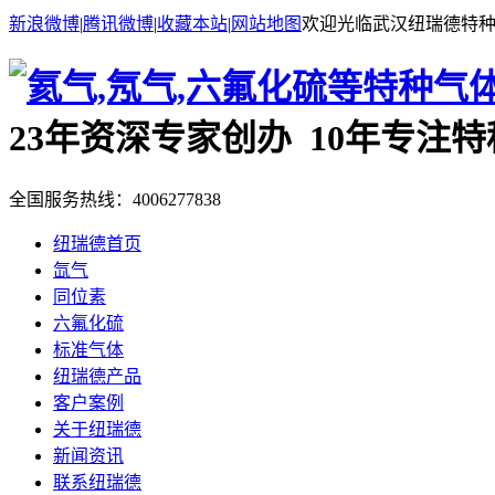
新浪微博
|
腾讯微博
|
收藏本站
|
网站地图
欢迎光临武汉纽瑞德特
23年资深专家创办 10年专注
全国服务热线：
4006277838
纽瑞德首页
氙气
同位素
六氟化硫
标准气体
纽瑞德产品
客户案例
关于纽瑞德
新闻资讯
联系纽瑞德