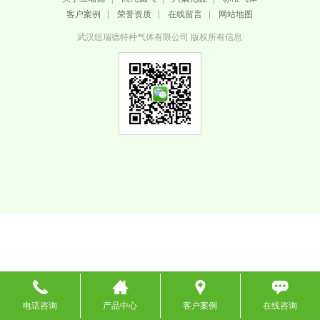
客户案例
|
荣誉资质
|
在线留言
|
网站地图
武汉纽瑞德特种气体有限公司 版权所有信息
电话咨询
产品中心
客户案例
在线咨询